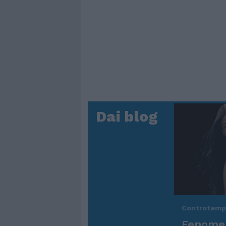
Dai blog
Controtem
Fenomen