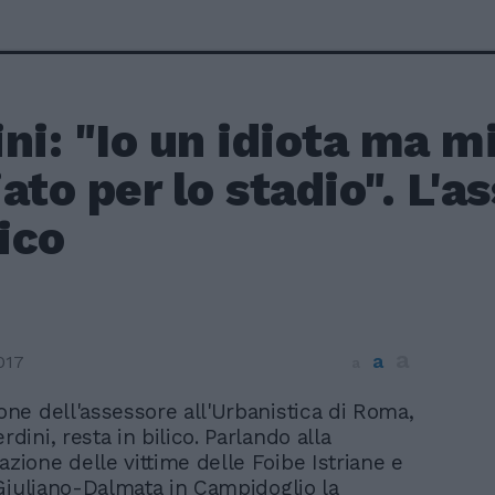
ni: "Io un idiota ma m
ato per lo stadio". L'a
lico
a
a
017
a
one dell'assessore all'Urbanistica di Roma,
rdini, resta in bilico. Parlando alla
one delle vittime delle Foibe Istriane e
Giuliano-Dalmata in Campidoglio la