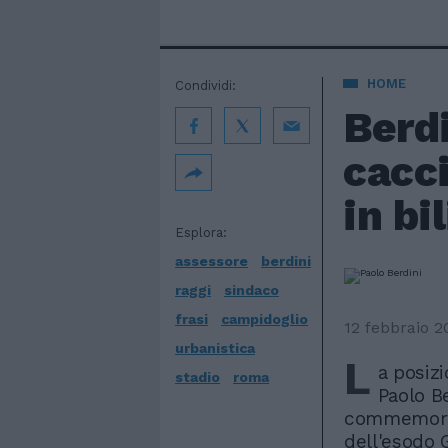
HOME
Condividi:
Berdi
cacci
in bi
Esplora:
assessore
berdini
raggi
sindaco
frasi
campidoglio
12 febbraio 2
urbanistica
L
a posizi
stadio
roma
Paolo Be
commemorazi
dell'esodo 