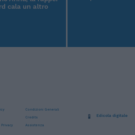
rd cala un altro
icy
Condizioni Generali
Edicola digitale
Credits
 Privacy
Assistenza