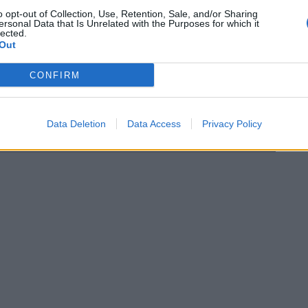
i abusi". Un appello raccolto pure dalla
o opt-out of Collection, Use, Retention, Sale, and/or Sharing
ersonal Data that Is Unrelated with the Purposes for which it
el Movimento 5 Stelle, Paola Nugnes, che
lected.
 sul suo account Facebook. Intanto però è
Out
a caccia al sostituto. Fra i papabili
ntini anche se, dice Raggi ai cronisti
CONFIRM
dono a riguardo. "Montini lavora già con
po staff dell'assessore Baldassarre,
lio".
Data Deletion
Data Access
Privacy Policy