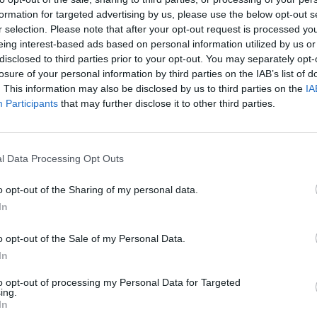
" da una sorta di gruppi di affiancamento.
formation for targeted advertising by us, please use the below opt-out s
ne che suscita polemiche da parte delle
r selection. Please note that after your opt-out request is processed y
 "Se c'è una cosa di cui l'assessore
eing interest-based ads based on personal information utilized by us or
 ha bisogno è avere consigli professionali.
disclosed to third parties prior to your opt-out. You may separately opt-
he l'ho criticato quasi in ogni sua scelta",
losure of your personal information by third parties on the IAB’s list of
nsigliere capitolino del Pd, Antongiulio
. This information may also be disclosed by us to third parties on the
IA
pero che non accetti di essere
Participants
that may further disclose it to other third parties.
to, sarebbe una caduta di stile",
Le
er Davide Bordoni, capogruppo di Forza
da
Rudy Giuliani a Come States?
Le
omune. "Il Campidoglio resta un porto delle
Trump, Meloni e la strategia
l Data Processing Opt Outs
 si va avanti e meno si capisce cosa
americana
 stanze dei bottoni e negli uffici
o opt-out of the Sharing of my personal data.
ivi", definendo Berdini "un separato in
In
endere l'assessore c'è invece una lettera
 inviata da un gruppo di intellettuali che
o opt-out of the Sale of my Personal Data.
la sindaca di ripensarci. "Non per amicizia
In
stimiamo profondamente Paolo Berdini
ista competente, coraggioso, schierato da
to opt-out of processing my Personal Data for Targeted
ing.
vore degli interessi generali contro la
In
speculazione, dell'urbanistica contrattata,