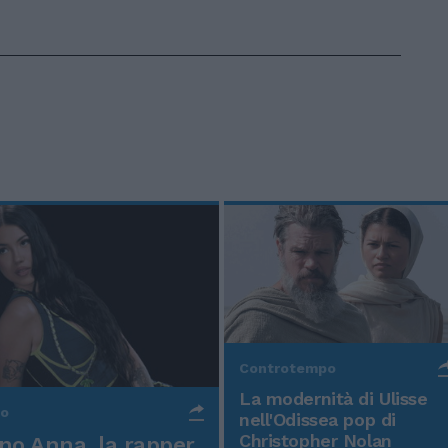
Controtempo
La modernità di Ulisse
po
nell'Odissea pop di
Christopher Nolan
o Anna, la rapper