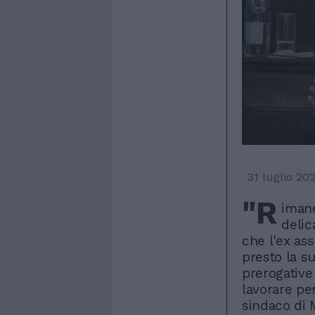
31 luglio 20
"R
imane
delic
che l'ex as
presto la s
prerogative
lavorare per
sindaco di 