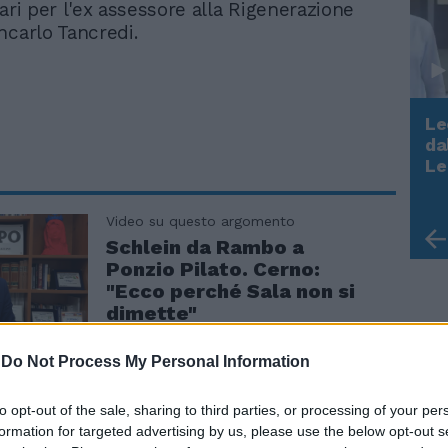
ari per l'ex assessore alla Rigenerazione
ncarlo Tancredi.
Le
da
Rudy Giuliani a Come States?
Le
Trump, Meloni e la strategia
americana
Video su questo argomento
Schlein da Rambo a
Ponzio Pilato. Cerno:
"Ecco perché Sala non si
dimette"
-
Do Not Process My Personal Information
to opt-out of the sale, sharing to third parties, or processing of your per
formation for targeted advertising by us, please use the below opt-out s