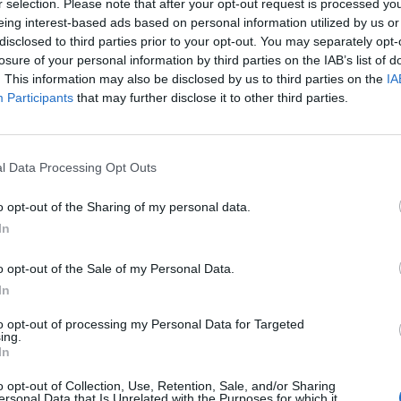
r selection. Please note that after your opt-out request is processed y
eing interest-based ads based on personal information utilized by us or
disclosed to third parties prior to your opt-out. You may separately opt-
o dei nuovi provvedimenti emessi oggi
losure of your personal information by third parties on the IAB’s list of
ratura. Il Giudice delle Indagini
. This information may also be disclosed by us to third parties on the
IA
non ha ritenuto sussistente l'ipotesi di
Participants
that may further disclose it to other third parties.
ndebita che parrebbe essermi stata rivolta
a di Milano. Cio', del resto, corrisponde
ù ferma convinzione di non avere mai
sere alcuna azione che abbia avuto finalità
l Data Processing Opt Outs
Lo dice il sindaco di Milano, Giuseppe Sala,
o opt-out of the Sharing of my personal data.
 diffusa dal Comune. Nell'ambito delle
ll'urbanistica milanese, oggi il gip di
In
ia Fiorentini, non ha riconosciuto l'accusa
o opt-out of the Sale of my Personal Data.
 indebita al primo cittadino, reato
dai pm. Nello stesso provvedimento, il
In
isposto gli arresti domiciliari per l'ex
to opt-out of processing my Personal Data for Targeted
lla Rigenerazione Urbana, Giancarlo
ing.
r il ceo di Coima, Manfredi Catella, per
In
rinoni e Alessandro Scandurra,
o opt-out of Collection, Use, Retention, Sale, and/or Sharing
ente presidente e componente della
ersonal Data that Is Unrelated with the Purposes for which it