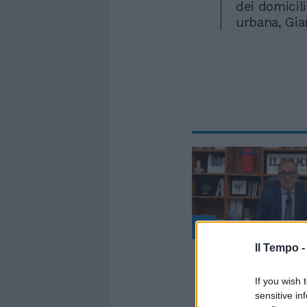
dei domicili
urbana, Gia
Il Tempo 
If you wish 
sensitive in