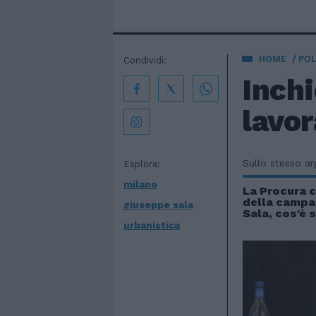
HOME
POL
Condividi:
Inchi
lavor
Sullo stesso a
Esplora:
milano
La Procura c
della campa
giuseppe sala
Sala, cos'è
urbanistica