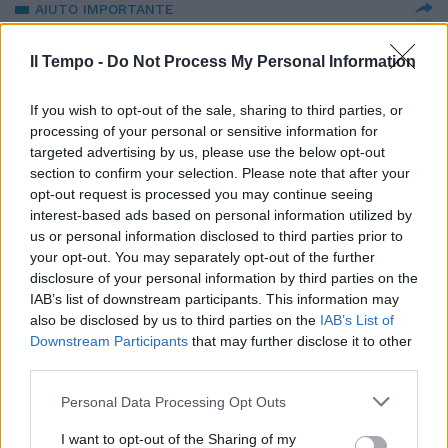
AIUTO IMPORTANTE
Dall'Ue 15 milioni al Sudafrica
per la crescita dell’industria
Il Tempo -
Do Not Process My Personal Information
vinicola
If you wish to opt-out of the sale, sharing to third parties, or
14/07/2025
processing of your personal or sensitive information for
targeted advertising by us, please use the below opt-out
IL COMMENTO
section to confirm your selection. Please note that after your
opt-out request is processed you may continue seeing
Quel doppio binario di von der
interest-based ads based on personal information utilized by
Leyen che serve solo alla
sopravvivenza personale
us or personal information disclosed to third parties prior to
your opt-out. You may separately opt-out of the further
14/07/2025
disclosure of your personal information by third parties on the
IAB’s list of downstream participants. This information may
also be disclosed by us to third parties on the
IAB’s List of
SI PUNTA SUL DIALOGO
Downstream Participants
that may further disclose it to other
Dazi, vince la linea italiana:
third parties.
contromisure sospese fino al
primo agosto
Personal Data Processing Opt Outs
14/07/2025
I want to opt-out of the Sharing of my