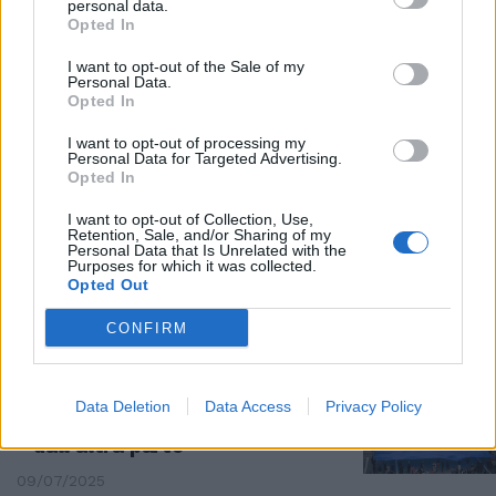
personal data.
Opted In
LA TEOCRAZIA DI BRUXELLES
I want to opt-out of the Sale of my
Ursula paga l'Islam. L'Ue stanzia
Personal Data.
10 milioni per il "Corano europeo"
Opted In
13/07/2025
I want to opt-out of processing my
Personal Data for Targeted Advertising.
Opted In
MIGRANTI
I want to opt-out of Collection, Use,
L'Ue certifica il modello Albania.
Retention, Sale, and/or Sharing of my
Pure i socialisti mollano la
Personal Data that Is Unrelated with the
Purposes for which it was collected.
sinistra italiana
Opted Out
09/07/2025
CONFIRM
SLOVENIA
L’Europa condanna i crimini
Data Deletion
Data Access
Privacy Policy
rossi, la sinistra si volta
dall’altra parte
09/07/2025