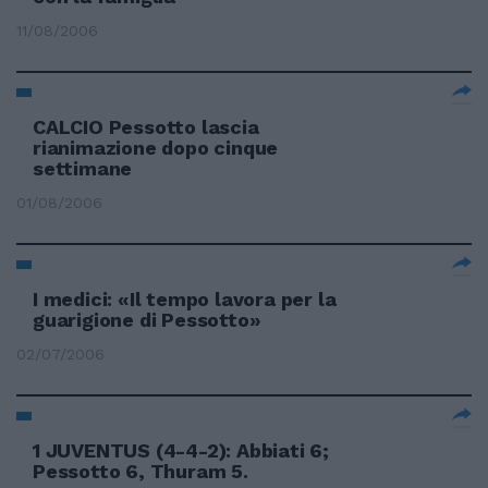
11/08/2006
CALCIO Pessotto lascia
rianimazione dopo cinque
settimane
01/08/2006
I medici: «Il tempo lavora per la
guarigione di Pessotto»
02/07/2006
1 JUVENTUS (4-4-2): Abbiati 6;
Pessotto 6, Thuram 5.