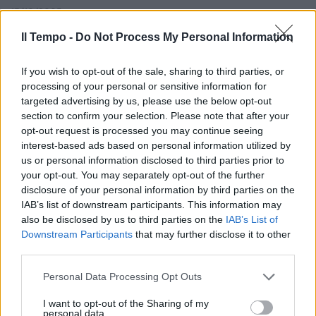
15/10/2005
Il Tempo -
Do Not Process My Personal Information
If you wish to opt-out of the sale, sharing to third parties, or
0 JUVENTUS Chimenti,
Pessotto, Tudor, Kovac,
processing of your personal or sensitive information for
Zambrotta, Camoranesi, Vieira,
targeted advertising by us, please use the below opt-out
Blasi, Mutu, Ibrahimovic (30'
section to confirm your selection. Please note that after your
Zalayeta), Del Piero.
opt-out request is processed you may continue seeing
interest-based ads based on personal information utilized by
20/07/2005
us or personal information disclosed to third parties prior to
your opt-out. You may separately opt-out of the further
disclosure of your personal information by third parties on the
IAB’s list of downstream participants. This information may
In «Thaïs» spicca il balletto con
also be disclosed by us to third parties on the
IAB’s List of
Carla Fracci
Downstream Participants
that may further disclose it to other
18/06/2005
third parties.
Personal Data Processing Opt Outs
I want to opt-out of the Sharing of my
Il Balletto dell'Opera conquista
personal data.