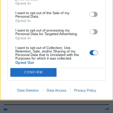
la Turchia
Opted In
13/06/2005
I want to opt-out of the Sale of my
Personal Data.
Opted In
I want to opt-out of processing my
La città di Milano festeggia la
Personal Data for Targeted Advertising.
poetessa regalandole un
Opted In
balletto hard
I want to opt-out of Collection, Use,
21/03/2004
Retention, Sale, and/or Sharing of my
Personal Data that Is Unrelated with the
Purposes for which it was collected.
Opted Out
1 JUVENTUS (4-4-2): Buffon 6,
CONFIRM
Ferrara 6,5, Thuram 5,
Legrottaglie 5, Pessotto 6 (11' st
Miccoli ...
Data Deletion
Data Access
Privacy Policy
14/03/2004