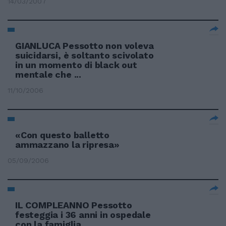
14/03/2007
GIANLUCA Pessotto non voleva
suicidarsi, è soltanto scivolato
in un momento di black out
mentale che ...
11/10/2006
«Con questo balletto
ammazzano la ripresa»
05/09/2006
IL COMPLEANNO Pessotto
festeggia i 36 anni in ospedale
con la famiglia