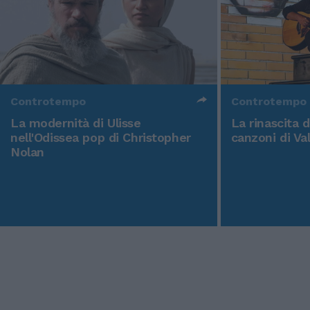
Controtempo
Controtempo
La modernità di Ulisse
La rinascita 
nell'Odissea pop di Christopher
canzoni di Va
Nolan