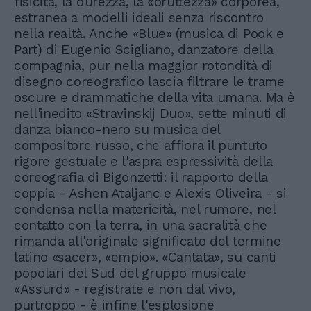
fisicità, la durezza, la «bruttezza» corporea,
estranea a modelli ideali senza riscontro
nella realtà. Anche «Blue» (musica di Pook e
Part) di Eugenio Scigliano, danzatore della
compagnia, pur nella maggior rotondità di
disegno coreografico lascia filtrare le trame
oscure e drammatiche della vita umana. Ma è
nell'inedito «Stravinskij Duo», sette minuti di
danza bianco-nero su musica del
compositore russo, che affiora il puntuto
rigore gestuale e l'aspra espressività della
coreografia di Bigonzetti: il rapporto della
coppia - Ashen Ataljanc e Alexis Oliveira - si
condensa nella matericità, nel rumore, nel
contatto con la terra, in una sacralità che
rimanda all'originale significato del termine
latino «sacer», «empio». «Cantata», su canti
popolari del Sud del gruppo musicale
«Assurd» - registrate e non dal vivo,
purtroppo - è infine l'esplosione