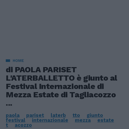
HOME
di PAOLA PARISET
L'ATERBALLETTO è giunto al
Festival Internazionale di
Mezza Estate di Tagliacozzo
...
paola
pariset
laterb
tto
giunto
festival
internazionale
mezza
estate
t
acozzo