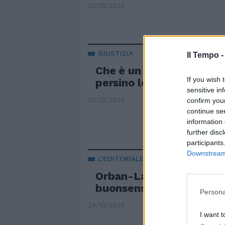
30/10/2025
GIUSTIZIA
Il Tempo 
Che è un "no" politico l
If you wish 
persino loro. L'editorial
sensitive in
30/10/2025
confirm you
continue se
information 
further disc
participants
Downstream 
L’EDITORIALE DI CERNO
Orban-Lagarde e la vitto
buonsenso contro la bu
Persona
29/10/2025
I want t