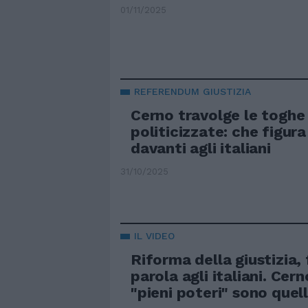
01/11/2025
REFERENDUM GIUSTIZIA
Cerno travolge le toghe
politicizzate: che figur
davanti agli italiani
31/10/2025
IL VIDEO
Riforma della giustizia,
parola agli italiani. Cern
"pieni poteri" sono quell