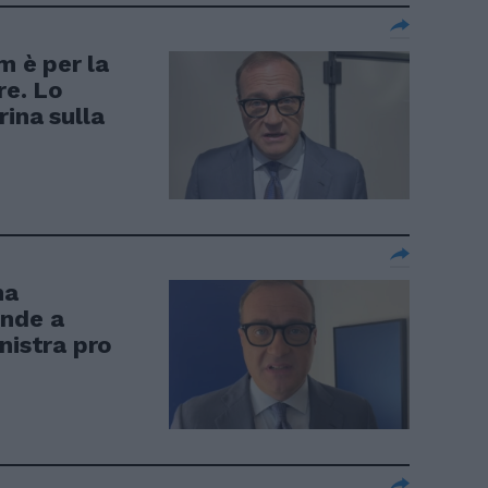
m è per la
re. Lo
ina sulla
ma
onde a
nistra pro