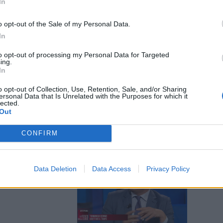
In
o opt-out of the Sale of my Personal Data.
In
sinistra
to opt-out of processing my Personal Data for Targeted
ing.
che nel Pd
In
ispettare gli
o opt-out of Collection, Use, Retention, Sale, and/or Sharing
ersonal Data that Is Unrelated with the Purposes for which it
lected.
Out
CONFIRM
: “Basta con
Data Deletion
Data Access
Privacy Policy
 per chi è di