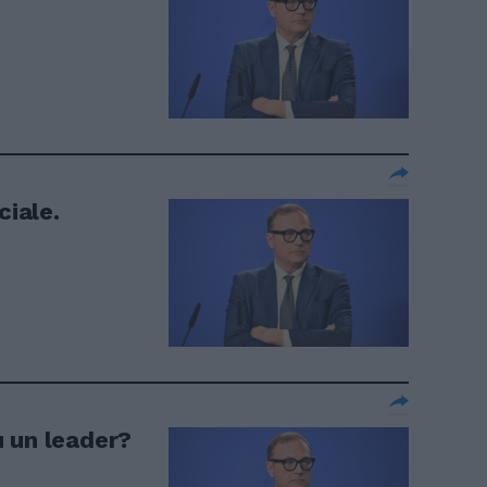
ciale.
 un leader?