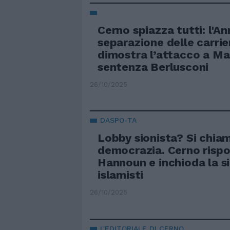
Cerno spiazza tutti: l'An
separazione delle carrie
dimostra l’attacco a Mar
sentenza Berlusconi
26/10/2025
DASPO-TA
Lobby sionista? Si chia
democrazia. Cerno risp
Hannoun e inchioda la si
islamisti
26/10/2025
L'EDITORIALE DI CERNO