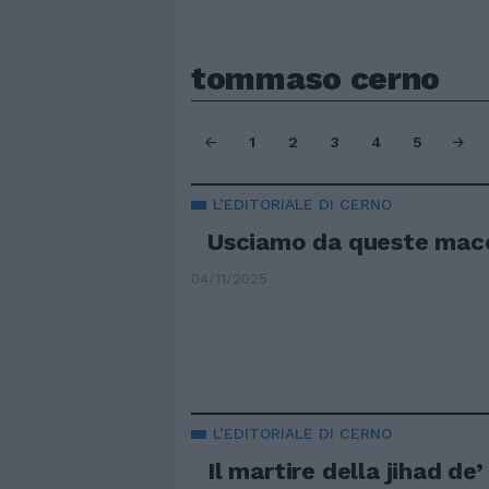
tommaso cerno
1
2
3
4
5
L’EDITORIALE DI CERNO
Usciamo da queste mac
04/11/2025
L’EDITORIALE DI CERNO
Il martire della jihad de’