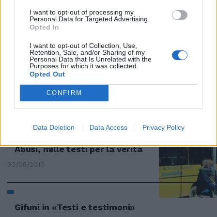
I want to opt-out of processing my
Personal Data for Targeted Advertising.
Testi scolastici, aiuti alle
Opted In
famiglie
I want to opt-out of Collection, Use,
08/08/2010
Retention, Sale, and/or Sharing of my
Personal Data that Is Unrelated with the
Purposes for which it was collected.
Opted Out
Ribelli gentili
CONFIRM
05/06/2010
Data Deletion
Data Access
Privacy Policy
Abusi, mille testi per la verità
30/05/2010
Gifuni in «Testi e testimoni»