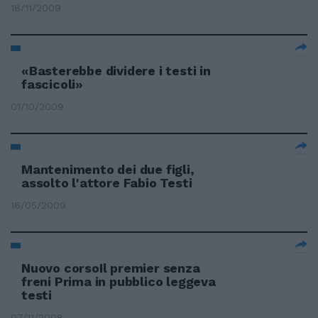
18/11/2009
«Basterebbe dividere i testi in
fascicoli»
01/10/2009
Mantenimento dei due figli,
assolto l'attore Fabio Testi
16/05/2009
Nuovo corsoIl premier senza
freni Prima in pubblico leggeva
testi
07/11/2008