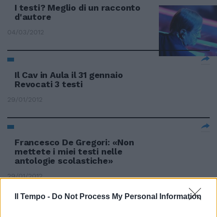
I testi? Meglio di un racconto
d'autore
04/03/2012
Il Cav in Aula il 31 gennaio
Revocati 3 testi
29/01/2012
Francesco De Gregori: «Non
mettete i miei testi nelle
antologie scolastiche»
29/01/2012
Il Tempo -
Do Not Process My Personal Information