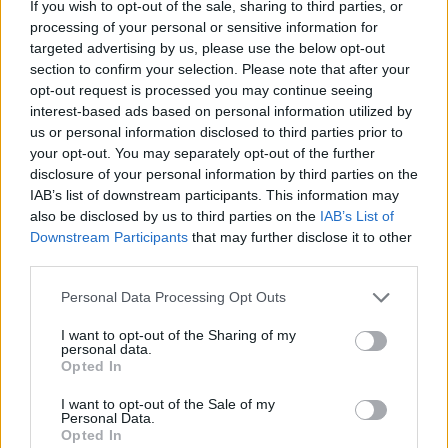
Lotta disperata per salvare gli
If you wish to opt-out of the sale, sharing to third parties, or
antichi testi
processing of your personal or sensitive information for
targeted advertising by us, please use the below opt-out
24/12/2011
section to confirm your selection. Please note that after your
opt-out request is processed you may continue seeing
interest-based ads based on personal information utilized by
us or personal information disclosed to third parties prior to
Cd con i testi di Battisti-Mogol
your opt-out. You may separately opt-out of the further
Sony condannata. E ora il web
disclosure of your personal information by third parties on the
trema
IAB’s list of downstream participants. This information may
13/11/2011
also be disclosed by us to third parties on the
IAB’s List of
Downstream Participants
that may further disclose it to other
third parties.
Personal Data Processing Opt Outs
Tutto fa brodo se il fine ultimo è
far risparmiare le famiglie che al
I want to opt-out of the Sharing of my
rientro dalle ferie devono
personal data.
accollarsi anche il salasso dei
Opted In
testi scolastici.
I want to opt-out of the Sale of my
28/08/2011
Personal Data.
Opted In