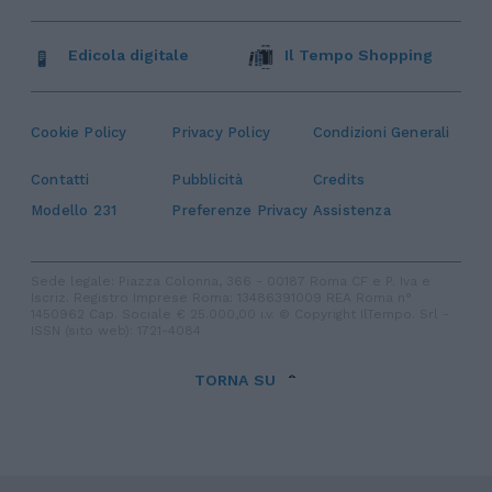
Edicola digitale
Il Tempo Shopping
Cookie Policy
Privacy Policy
Condizioni Generali
Contatti
Pubblicità
Credits
Modello 231
Preferenze Privacy
Assistenza
Sede legale: Piazza Colonna, 366 - 00187 Roma CF e P. Iva e
Iscriz. Registro Imprese Roma: 13486391009 REA Roma n°
1450962 Cap. Sociale € 25.000,00 i.v. © Copyright IlTempo. Srl -
ISSN (sito web): 1721-4084
TORNA SU