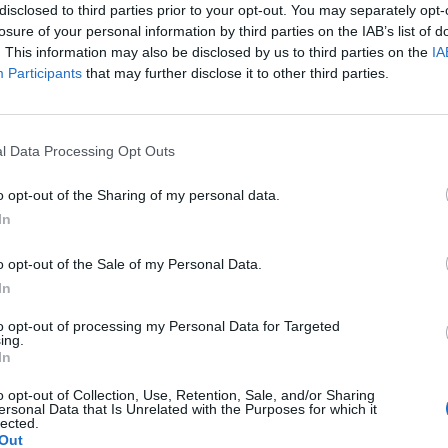
disclosed to third parties prior to your opt-out. You may separately opt-
sti e Mogol” e “Le avventure di Lucio
losure of your personal information by third parties on the IAB’s list of
ogol 2”, senza autorizzazione della Edizioni
. This information may also be disclosed by us to third parties on the
IA
ua Azzurra S.r.l., società intestataria dei
Participants
that may further disclose it to other third parties.
tilizzazione economica delle opere
 Si tratta di ben 76 testi di canzoni del
Le
eatino, da “Mi ritorni in mente” a
da
l Data Processing Opt Outs
da “I giardini di marzo” a “Il mio canto
Rudy Giuliani a Come States?
Le
EQUESTRO DEI CD Il giudice ha anche
Trump, Meloni e la strategia
o opt-out of the Sharing of my personal data.
a Sony di ritirare dal commercio tutti i cd,
americana
In
a a risarcire il danno. “Il Tribunale di
iega l'avv. Simone Veneziano, legale della
o opt-out of the Sale of my Personal Data.
ra – ha dichiarato che, riproducendo a
In
sto letterario delle canzoni di Lucio
nza alcuna autorizzazione, la Sony Music
to opt-out of processing my Personal Data for Targeted
 Italy S.p.a. ha violato i diritti esclusivi di
ing.
In
ne economica”. WEB NEL MIRINO La
l Tribunale di Milano rappresenta un
o opt-out of Collection, Use, Retention, Sale, and/or Sharing
importante per i casi di riproduzione
ersonal Data that Is Unrelated with the Purposes for which it
lected.
testi delle canzoni, amplificati negli ultimi
Out