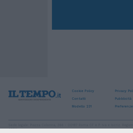
Cookie Policy
Privacy Pol
Contatti
Pubblicità
Modello 231
Preferenze
Sede legale: Piazza Colonna, 366 - 00187 Roma CF e P. Iva e Iscriz. Regi
4084