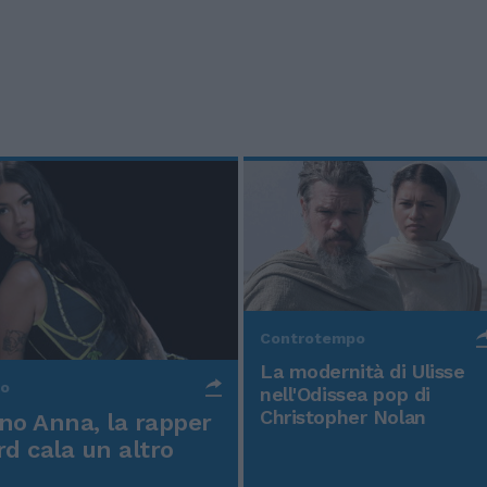
Controtempo
La modernità di Ulisse
po
nell'Odissea pop di
Christopher Nolan
o Anna, la rapper
rd cala un altro