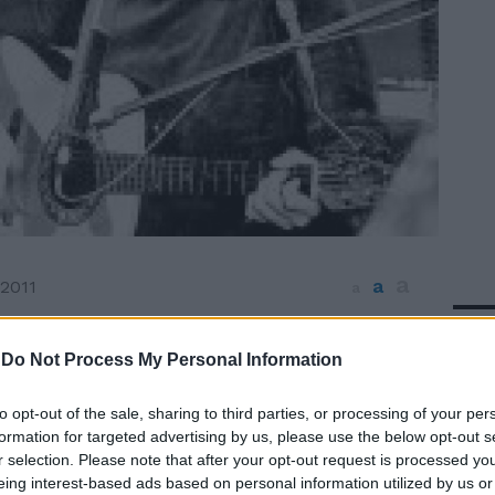
a
a
2011
a
In 
sentenza che farà molto rumore nel
ell'editoria musicale il Tribunale di
-
Do Not Process My Personal Information
tabilito che la Sony Music non potrà più
 testi delle canzoni di Lucio Battisti. La
to opt-out of the sale, sharing to third parties, or processing of your per
ntertainment Italy S.p.a., infatti, aveva
formation for targeted advertising by us, please use the below opt-out s
r selection. Please note that after your opt-out request is processed y
 testi in questione nei libretti
eing interest-based ads based on personal information utilized by us or
ori dei cd intitolati “Le avventure di