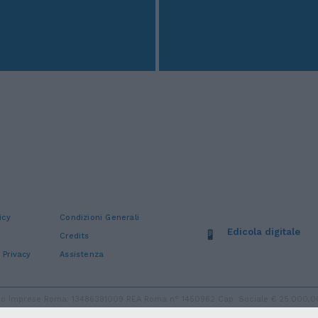
icy
Condizioni Generali
Edicola digitale
Credits
 Privacy
Assistenza
stro Imprese Roma: 13486391009 REA Roma n° 1450962 Cap. Sociale € 25.000,00 i.