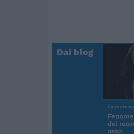
Dai blog
Controtem
Fenomen
dei reco
asso