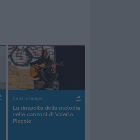
Controtempo
La rinascita della melodia
nelle canzoni di Valerio
Piccolo