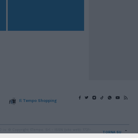
Il Tempo Shopping
v. © Copyright IlTempo. Srl - ISSN (sito web): 1721-
TORNA SU