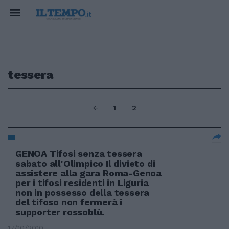
tessera
1
2
GENOA Tifosi senza tessera
sabato all'Olimpico Il divieto di
assistere alla gara Roma-Genoa
per i tifosi residenti in Liguria
non in possesso della tessera
del tifoso non fermerà i
supporter rossoblù.
17/10/2010