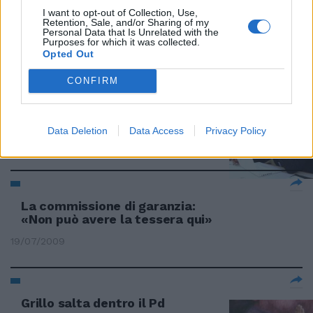
Sorpresa, sulla tessera c'è
I want to opt-out of Collection, Use,
Retention, Sale, and/or Sharing of my
ancora la firma dell'ex leader
Personal Data that Is Unrelated with the
Purposes for which it was collected.
26/07/2009
Opted Out
CONFIRM
Beppe Grillo prende la tessera Il
Pd: non si può candidare
Data Deletion
Data Access
Privacy Policy
19/07/2009
La commissione di garanzia:
«Non può avere la tessera qui»
19/07/2009
Grillo salta dentro il Pd