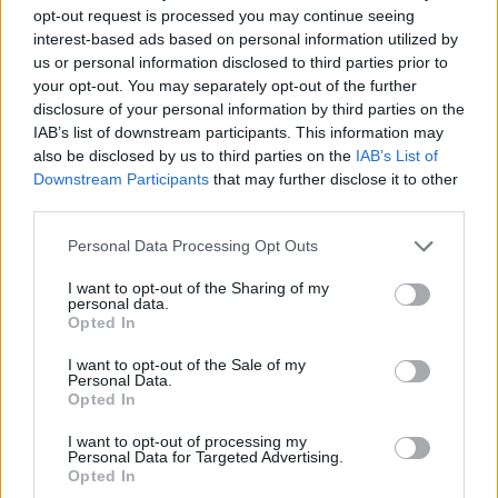
opt-out request is processed you may continue seeing
interest-based ads based on personal information utilized by
Domenica curva Sud in
us or personal information disclosed to third parties prior to
«sciopero» contro la tessera del
your opt-out. You may separately opt-out of the further
tifoso
disclosure of your personal information by third parties on the
20/09/2009
IAB’s list of downstream participants. This information may
also be disclosed by us to third parties on the
IAB’s List of
Downstream Participants
that may further disclose it to other
third parties.
Tessera, i tifosi dicono «no»
Personal Data Processing Opt Outs
06/09/2009
I want to opt-out of the Sharing of my
personal data.
Opted In
Niente tessera per Grillo
I want to opt-out of the Sale of my
Personal Data.
Forgione: «Vincono i mullah»
Opted In
26/07/2009
I want to opt-out of processing my
Personal Data for Targeted Advertising.
Opted In