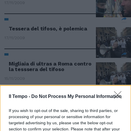
17/11/2009
Tessera del tifoso, è polemica
17/11/2009
Migliaia di ultras a Roma contro
la tesssera del tifoso
15/11/2009
Il Tempo -
Do Not Process My Personal Information
Calcio: corteo degli ultras
contro la tessera del tifoso
If you wish to opt-out of the sale, sharing to third parties, or
processing of your personal or sensitive information for
15/11/2009
targeted advertising by us, please use the below opt-out
section to confirm your selection. Please note that after your