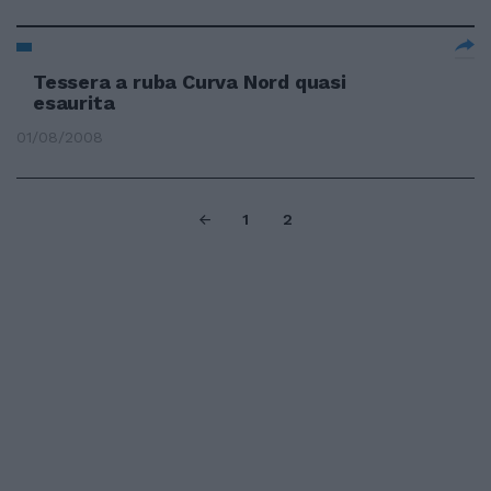
Tessera a ruba Curva Nord quasi
esaurita
01/08/2008
1
2