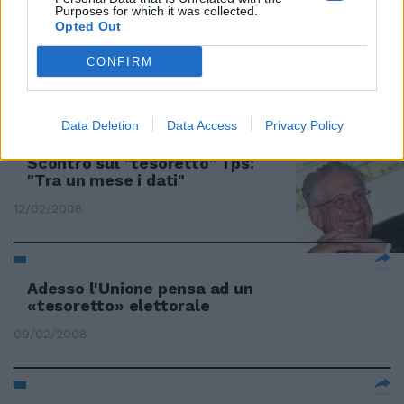
Purposes for which it was collected.
Opted Out
Epifani (Cgil) contro Padoa
Schioppa: «Il tesoretto esiste»
CONFIRM
15/02/2008
Data Deletion
Data Access
Privacy Policy
Scontro sul "tesoretto" Tps:
"Tra un mese i dati"
12/02/2008
Adesso l'Unione pensa ad un
«tesoretto» elettorale
09/02/2008