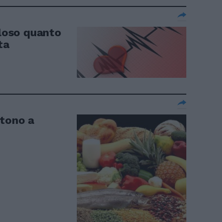
oloso quanto
ta
ttono a