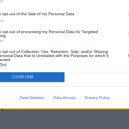
In
o opt-out of the Sale of my Personal Data.
In
o stress
to opt-out of processing my Personal Data for Targeted
ing.
In
o opt-out of Collection, Use, Retention, Sale, and/or Sharing
ersonal Data that Is Unrelated with the Purposes for which it
lected.
 stress, come
Out
CONFIRM
Data Deletion
Data Access
Privacy Policy
quilibra la