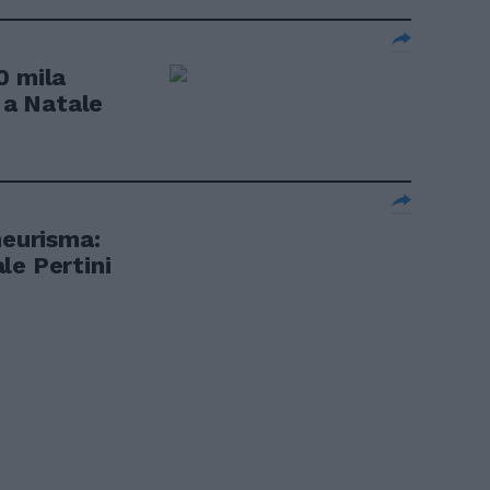
0 mila
o a Natale
neurisma:
le Pertini