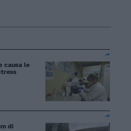
e causa le
stress
m di