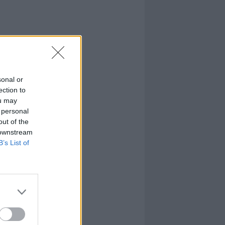
sonal or
ection to
ou may
 personal
out of the
 downstream
B’s List of