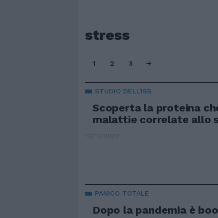
stress
1
2
3
STUDIO DELL'ISS
Scoperta la proteina ch
malattie correlate allo 
12/12/2022
PANICO TOTALE
Dopo la pandemia è boo