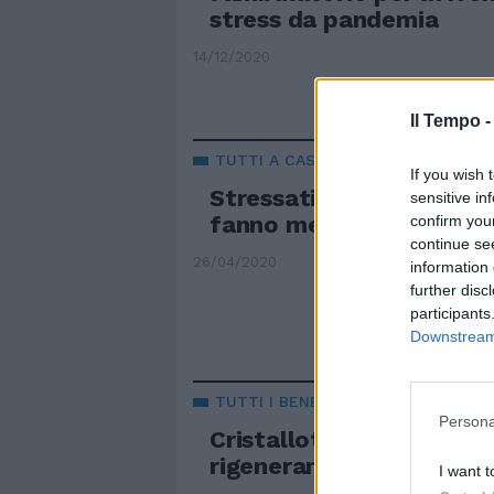
stress da pandemia
14/12/2020
Il Tempo 
TUTTI A CASA
If you wish 
Stressati dalla quaranten
sensitive in
fanno meditazione e yo
confirm you
continue se
26/04/2020
information 
further disc
participants
Downstream 
TUTTI I BENEFICI
Persona
Cristalloterapia, quando
rigenerano corpo e men
I want t