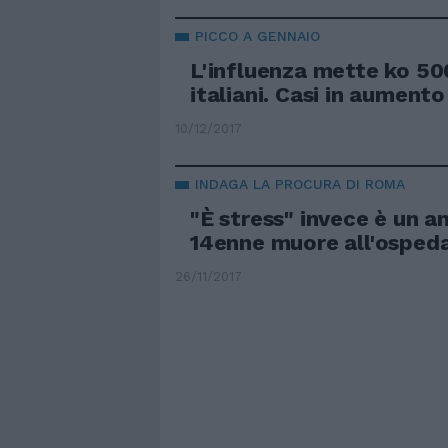
PICCO A GENNAIO
L'influenza mette ko 50
italiani. Casi in aument
10/12/2017
INDAGA LA PROCURA DI ROMA
"È stress" invece è un a
14enne muore all'ospeda
26/11/2017