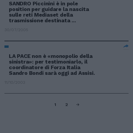
SANDRO Piccinini è in pole
position per guidare la nascita
sulle reti Mediaset della
trasmissione destinata ...
30/07/2005
LA PACE non è «monopolio della
sinistra»: per testimoniarlo, il
coordinatore di Forza Italia
Sandro Bondi sarà oggi ad Assisi.
11/10/2003
1
2