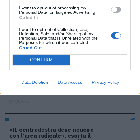
I want to opt-out of processing my
Personal Data for Targeted Advertising.
Opted In
ITALIAN DREAM, di Sandro
I want to opt-out of Collection, Use,
Baldoni, con Ivano Marescotti,
Retention, Sale, and/or Sharing of my
Teco ...
Personal Data that Is Unrelated with the
Purposes for which it was collected.
24/06/2008
Opted Out
CONFIRM
Sandro Bondi I condottieri
politici del futuro, scriveva Edith
Data Deletion
Data Access
Privacy Policy
Stein, dovranno avere una forte
componente ...
02/01/2007
«IL centrodestra deve ricucire
con l'area radicale», esorta il