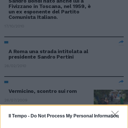
Sandro Bondi nato anche lui a
Fivizzano in Toscana, nel 1959, è
un ex esponente del Partito
Comunista Italiano.
17/10/2010
A Roma una strada intitolata al
presidente Sandro Pertini
28/02/2010
Vermicino, scontro sui rom
26/07/2009
Il Tempo -
Do Not Process My Personal Information
In cammino verso il sacro