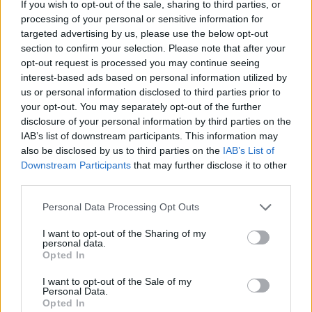
If you wish to opt-out of the sale, sharing to third parties, or
22/03/2009
processing of your personal or sensitive information for
targeted advertising by us, please use the below opt-out
section to confirm your selection. Please note that after your
opt-out request is processed you may continue seeing
"La sinistra faccia un bagno
interest-based ads based on personal information utilized by
d'umiltà"
us or personal information disclosed to third parties prior to
your opt-out. You may separately opt-out of the further
11/01/2009
disclosure of your personal information by third parties on the
IAB’s list of downstream participants. This information may
also be disclosed by us to third parties on the
IAB’s List of
Downstream Participants
that may further disclose it to other
Sarà il ministro Sandro Bondi a
third parties.
inaugurare questa mattina ...
Personal Data Processing Opt Outs
15/10/2008
I want to opt-out of the Sharing of my
personal data.
Opted In
Molti sono diventati magistrati
I want to opt-out of the Sale of my
solo per conquistare il potere
Personal Data.
Opted In
26/06/2008