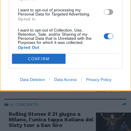
07/10/2022
I want to opt-out of processing my
Personal Data for Targeted Advertising.
ANCORA CONTAGI
Opted In
Jagger ha il Covid, i Rolling
I want to opt-out of Collection, Use,
Stones cancellano il live di
Retention, Sale, and/or Sharing of my
Amsterdam. Paura per Milano
Personal Data that Is Unrelated with the
Purposes for which it was collected.
13/06/2022
Opted Out
CONFIRM
IDOLO
"Sarà l'ultimo concerto in Italia".
Elton John tradisce la Regina
Data Deletion
Data Access
Privacy Policy
03/06/2022
IL CONCERTO
Rolling Stones il 21 giugno a
Milano, l'unica tappa italiana del
Sixty tour a San Siro