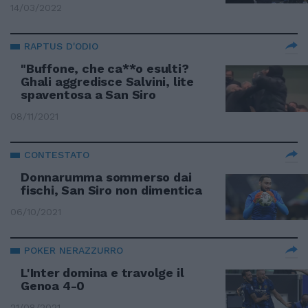
14/03/2022
RAPTUS D'ODIO
"Buffone, che ca**o esulti?
Ghali aggredisce Salvini, lite
spaventosa a San Siro
08/11/2021
CONTESTATO
Donnarumma sommerso dai
fischi, San Siro non dimentica
06/10/2021
POKER NERAZZURRO
L'Inter domina e travolge il
Genoa 4-0
21/08/2021