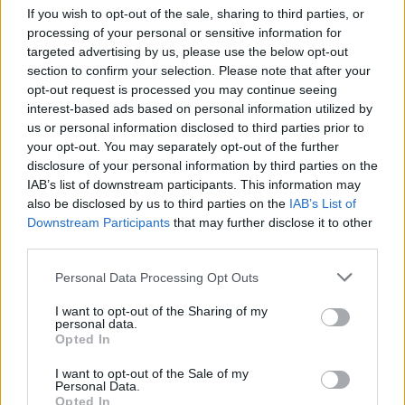
If you wish to opt-out of the sale, sharing to third parties, or
processing of your personal or sensitive information for
TOURNÉE
targeted advertising by us, please use the below opt-out
section to confirm your selection. Please note that after your
I Måneskin raddoppiano a Roma
opt-out request is processed you may continue seeing
e Milano. Quando parte la
interest-based ads based on personal information utilized by
prevendita
us or personal information disclosed to third parties prior to
18/11/2022
your opt-out. You may separately opt-out of the further
disclosure of your personal information by third parties on the
IAB’s list of downstream participants. This information may
SCONFITTI
also be disclosed by us to third parties on the
IAB’s List of
Milan ko in Champions. Il Chelsea
Downstream Participants
that may further disclose it to other
vince anche a San Siro
third parties.
11/10/2022
Personal Data Processing Opt Outs
I want to opt-out of the Sharing of my
FEBBRE ROCK
personal data.
Opted In
Ligabue live a Roma e Milano.
Quando scatta la caccia ai
I want to opt-out of the Sale of my
biglietti
Personal Data.
Opted In