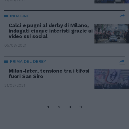
INDAGINE
Calci e pugni al derby di Milano,
indagati cinque interisti grazie ai
video sui social
05/03/2021
PRIMA DEL DERBY
Milan-Inter, tensione tra i tifosi
fuori San Siro
21/02/2021
1
2
3