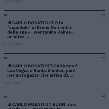
05/09/2003
di CARLO ROSATI DOPO lo
"scandalo" di Bruno Dumont e
della sua «Twentynine Palms»,
un'altra ...
04/09/2003
di CARLO ROSATI PESCARA non è
Las Vegas o Santa Monica, però
per un ragazzo che arriva da ...
03/09/2003
di CARLO ROSATI UN BUON film,
«Code 46» presentato in