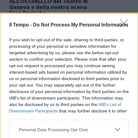
ALL'OCCHIELLO del Teatro di
Genova e della nostra scena
Eros Pagni ha ...
04/02/2004
Il Tempo -
Do Not Process My Personal Information
If you wish to opt-out of the sale, sharing to third parties, or
processing of your personal or sensitive information for
di CARLO ROSATI STORIA di una
targeted advertising by us, please use the below opt-out
«Disfatta» in scena da questa
section to confirm your selection. Please note that after your
sera al Teatro Vittorio Emanuele
opt-out request is processed you may continue seeing
di Messina.
interest-based ads based on personal information utilized by
09/12/2003
us or personal information disclosed to third parties prior to
your opt-out. You may separately opt-out of the further
disclosure of your personal information by third parties on the
IAB’s list of downstream participants. This information may
di CARLO ROSATI DUE anni fa
also be disclosed by us to third parties on the
IAB’s List of
propose al Metastasio di Prato
Downstream Participants
that may further disclose it to other
«La cena delle beffe», l'opera ...
third parties.
08/12/2003
Personal Data Processing Opt Outs