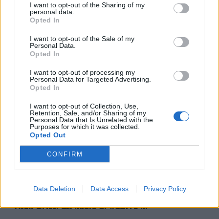
I want to opt-out of the Sharing of my
personal data.
Opted In
di CARLO ROSATI L'AVARIZIA è
indubbiamente un male
I want to opt-out of the Sale of my
incurabile.
Personal Data.
Opted In
02/11/2003
I want to opt-out of processing my
Personal Data for Targeted Advertising.
Opted In
di CARLO ROSATI DUE TEATRI
I want to opt-out of Collection, Use,
pubblici uniti per la messa in
Retention, Sale, and/or Sharing of my
scena del «Il trionfo dell'amore»
Personal Data that Is Unrelated with the
Purposes for which it was collected.
...
Opted Out
04/10/2003
CONFIRM
di CARLO ROSATI CENTOMILA
Data Deletion
Data Access
Privacy Policy
caffè per Roberto Benigni come
Alex Britti all'inizio di «Caffè ...