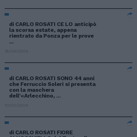
di CARLO ROSATI CE LO anticipò
la scorsa estate, appena
rientrato da Ponza per le prove
...
18/04/2004
di CARLO ROSATI SONO 44 anni
che Ferruccio Soleri si presenta
con la maschera
dell'«Arlecchino, ...
10/02/2004
di CARLO ROSATI FIORE