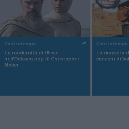
Controtempo
Controtempo
La modernità di Ulisse
La rinascita 
nell'Odissea pop di Christopher
canzoni di Va
Nolan