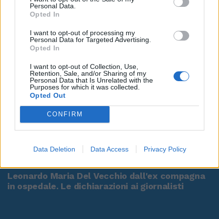
Personal Data.
Opted In
I want to opt-out of processing my
Personal Data for Targeted Advertising.
Opted In
I want to opt-out of Collection, Use,
Retention, Sale, and/or Sharing of my
Personal Data that Is Unrelated with the
Purposes for which it was collected.
Opted Out
CONFIRM
00:00
01:16
Data Deletion
Data Access
Privacy Policy
Leonardo Maria Del Vecchio dall'ex compagna
in ospedale. Le dichiarazioni ai giornalisti