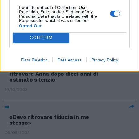
I NERAZZURRI VOGLIONO
I want to opt-out of Collection, Use,
Retention, Sale, and/or Sharing of my
RITROVARE LA VIA DEL
Personal Data that Is Unrelated with the
SUCCESSO (ORE 20.30, GIOCO
Purposes for which it was collected.
CALCIO 1)
Opted Out
01/11/2003
CONFIRM
Data Deletion
Data Access
Privacy Policy
di NANTAS SALVALAGGIO DUE
colpi di fucile mi consentirono di
ritrovare Anna dopo dieci anni di
ostinato silenzio.
10/10/2003
«Devo ritrovare fiducia in me
stesso»
06/05/2003