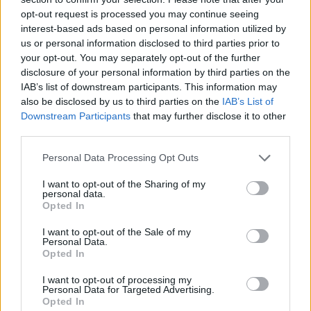
opt-out request is processed you may continue seeing
23/05/2004
interest-based ads based on personal information utilized by
us or personal information disclosed to third parties prior to
your opt-out. You may separately opt-out of the further
disclosure of your personal information by third parties on the
NEL quartier generale
IAB’s list of downstream participants. This information may
giallorosso si continua a
also be disclosed by us to third parties on the
IAB’s List of
lavorare per ritrovare lo smalto
Downstream Participants
that may further disclose it to other
dei giorni migliori ...
third parties.
06/02/2004
Personal Data Processing Opt Outs
I want to opt-out of the Sharing of my
personal data.
ULTIMA chiamata per
Opted In
Alessandro Del Piero, domani
sera all'Olimpico: se il numero
I want to opt-out of the Sale of my
Personal Data.
dieci riuscirà a ritrovare ...
Opted In
06/02/2004
I want to opt-out of processing my
Personal Data for Targeted Advertising.
Opted In