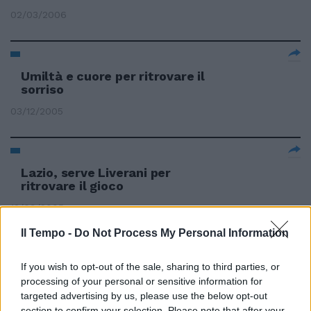
02/03/2006
Umiltà e cuore per ritrovare il
sorriso
03/12/2005
Lazio, serve Liverani per
ritrovare il gioco
12/09/2005
Il Tempo -
Do Not Process My Personal Information
If you wish to opt-out of the sale, sharing to third parties, or
Il telespettatore che, ieri sera,
pensava di ritrovare in video il
processing of your personal or sensitive information for
Nerone sanguinario, assassino
targeted advertising by us, please use the below opt-out
ed incendiario ...
section to confirm your selection. Please note that after your