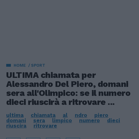
HOME
SPORT
ULTIMA chiamata per
Alessandro Del Piero, domani
sera all'Olimpico: se il numero
dieci riuscirà a ritrovare ...
ultima
chiamata
al
ndro
piero
domani
sera
limpico
numero
dieci
riuscira
ritrovare