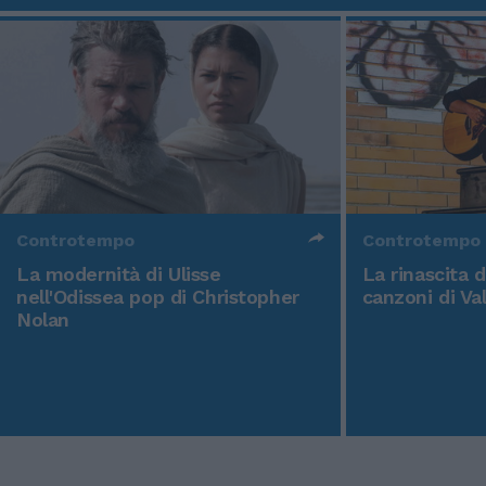
Controtempo
Controtempo
La modernità di Ulisse
La rinascita 
nell'Odissea pop di Christopher
canzoni di Va
Nolan