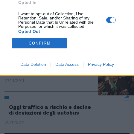
Opted In
I want to opt-out of Collection, Use,
Retention, Sale, and/or Sharing of my
Personal Data that Is Unrelated with the
Euro a rischio crollo. Le banche
Purposes for which it was collected.
preparano il paracadute
Opted Out
27/11/2011
CONFIRM
Data Deletion
Data Access
Privacy Policy
Alemanno: Capitale a rischio
mafia
27/11/2011
Oggi traffico a rischio e decine
di deviazioni degli autobus
20/11/2011