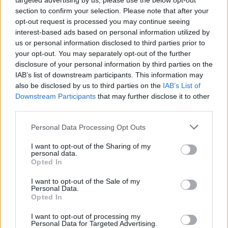
targeted advertising by us, please use the below opt-out
"L'Ici aumenta il rischio povertà"
section to confirm your selection. Please note that after your
11/12/2011
opt-out request is processed you may continue seeing
interest-based ads based on personal information utilized by
us or personal information disclosed to third parties prior to
your opt-out. You may separately opt-out of the further
disclosure of your personal information by third parties on the
Privacy ad alto rischio
IAB’s list of downstream participants. This information may
11/12/2011
also be disclosed by us to third parties on the
IAB’s List of
Downstream Participants
that may further disclose it to other
third parties.
Passera: Italia a rischio
Personal Data Processing Opt Outs
recessione
I want to opt-out of the Sharing of my
04/12/2011
personal data.
Opted In
I want to opt-out of the Sale of my
Personal Data.
Comune e Regione tirano la
Opted In
cinghia, addio alta moda
I want to opt-out of processing my
04/12/2011
Personal Data for Targeted Advertising.