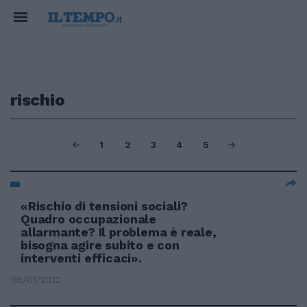
rischio
1
2
3
4
5
«Rischio di tensioni sociali?
Quadro occupazionale
allarmante? Il problema è reale,
bisogna agire subito e con
interventi efficaci».
08/01/2012