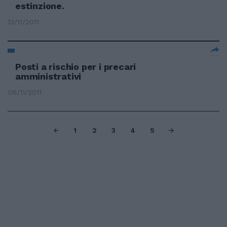
estinzione.
13/11/2011
Posti a rischio per i precari
amministrativi
06/11/2011
1
2
3
4
5