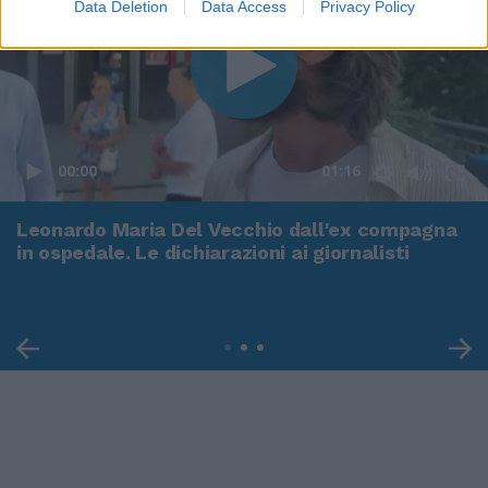
Data Deletion
Data Access
Privacy Policy
00:00
01:16
Leonardo Maria Del Vecchio dall'ex compagna
in ospedale. Le dichiarazioni ai giornalisti