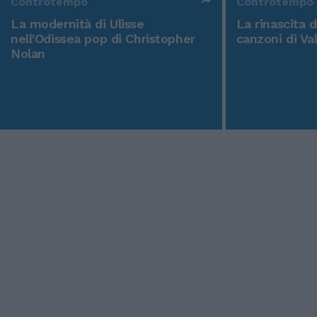
Controtempo
Controtempo
La modernità di Ulisse
La rinascita 
nell'Odissea pop di Christopher
canzoni di Va
Nolan