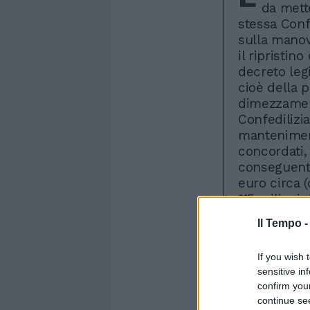
da mette
stessa Conf
sulla mano
il ripristin
decreto legi
cioè della p
dimezzament
Confedilizi
manteniment
concordati,
conseguent
euro circa (
115 milioni
che - secon
Il Tempo 
locazioni a
il testo del
If you wish 
rimanesse im
sensitive in
aumenterebbe
confirm you
caso di un 
continue se