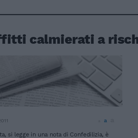
ffitti calmierati a risc
a
a
2011
a
ta, si legge in una nota di Confedilizia, è