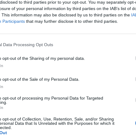
bero, attualmente soggetto a un'aliquota
disclosed to third parties prior to your opt-out. You may separately opt-
per mille, l'applicazione della nuova Imu
losure of your personal information by third parties on the IAB’s list of
a base del 7,6 per mille comporterà un
. This information may also be disclosed by us to third parties on the
IA
 imposta per il locatore - considerato
Participants
that may further disclose it to other third parties.
Le
el 60% della base imponibile - pari
da
 poi il Comune interessato porterà
Rudy Giuliani a Come States?
Le
Trump, Meloni e la strategia
l livello massimo consentito (10,6 per
l Data Processing Opt Outs
americana
mento di imposta sarà pari al 161%. Se si
vece, il caso di un immobile abitativo
o opt-out of the Sharing of my personal data.
un contratto a canone calmierato,
In
soggetto a un'aliquota Ici del 4 per mille,
one della nuova Imu nella misura base del
o opt-out of the Sale of my Personal Data.
le comporterà un aggravio di imposta per il
In
considerato l'aumento del 60% della base
- pari al 204%; se poi il Comune
to opt-out of processing my Personal Data for Targeted
ing.
porterà l'aliquota al livello massimo
In
(10,6 per mille), l'aumento di imposta sarà
%. E l'aumento raggiungerà naturalmente
o opt-out of Collection, Use, Retention, Sale, and/or Sharing
ersonal Data that Is Unrelated with the Purposes for which it
a più elevati nei casi in cui l'aliquota Ici
lected.
prevista sia inferiore al 4 per mille.
Out