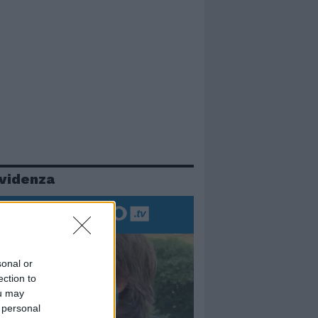
evidenza
sonal or
ection to
ou may
 personal