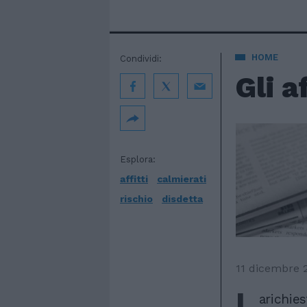
HOME
Condividi:
Gli a
Esplora:
affitti
calmierati
rischio
disdetta
11 dicembre 
L
arichies