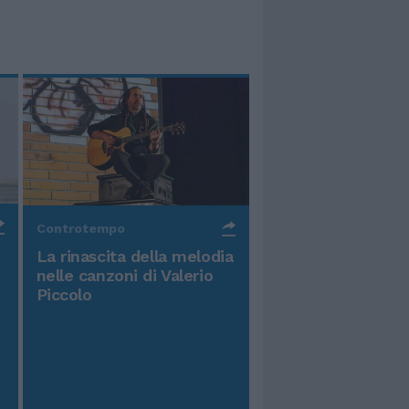
Controtempo
La rinascita della melodia
nelle canzoni di Valerio
Piccolo