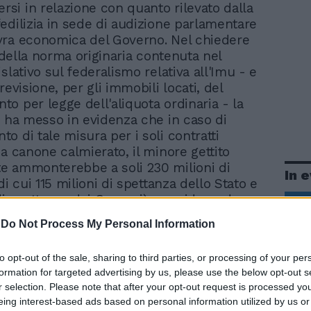
rsi in relazione con quanto rilevato dalla
edilizia in sede di audizione parlamentare
vra economica del Governo. Nel chiedere
o della norma originaria contenuta nel
slativo sul federalismo relativa all'Imu - e
revisione, per gli immobili locati, del
o per legge dell'aliquota ordinaria - la
a ha messo in evidenza che in caso di
o di tale misura per i soli contratti
 a canone calmierato, il minore gettito
e ammonterebbe a soli 230 milioni di
In 
di cui 115 milioni di spettanza dello Stato e
 di spettanza dei Comuni), considerando
do dati Nomisma - in Italia il 25,3% delle
-
Do Not Process My Personal Information
bitative sono a canone calmierato. Qualora
 decreto-legge relativo alla manovra
to opt-out of the sale, sharing to third parties, or processing of your per
mutato, il carico fiscale per i proprietari
formation for targeted advertising by us, please use the below opt-out s
 di oltre il 300%. Se si ipotizza, infatti, il
r selection. Please note that after your opt-out request is processed y
immobile abitativo locato con un contratto
eing interest-based ads based on personal information utilized by us or