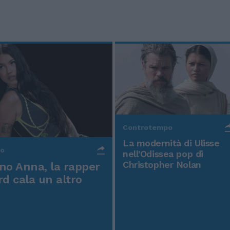
Controtempo
La modernità di Ulisse
po
nell'Odissea pop di
Christopher Nolan
o Anna, la rapper
rd cala un altro