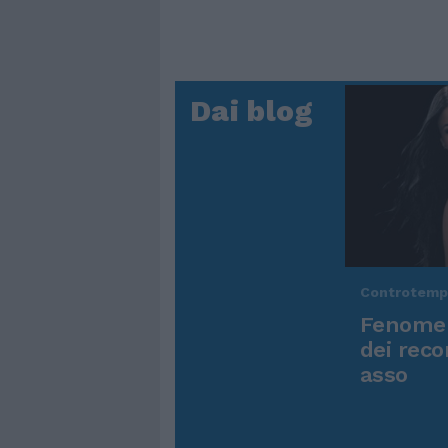
Dai blog
Controtem
Fenomen
dei reco
asso