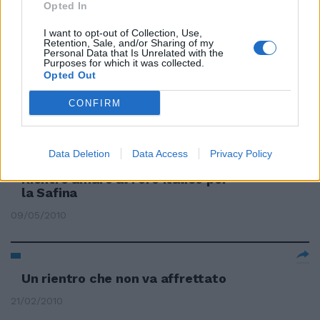
06/06/2010
Opted In
I want to opt-out of Collection, Use,
Retention, Sale, and/or Sharing of my
Personal Data that Is Unrelated with the
Purposes for which it was collected.
La svolta lenta: Casini taglia Fini
Opted Out
Guarda al Pdl e apre sul
federalismo
CONFIRM
16/05/2010
Data Deletion
Data Access
Privacy Policy
Rientro amaro al Foro Italico per
la Safina
09/05/2010
Un rientro che non va affrettato
21/02/2010