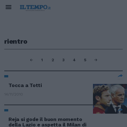
rientro
1
2
3
4
5
Tocca a Totti
14/11/2010
Reja si gode il buon momento
della Lazio e aspetta il Milan di