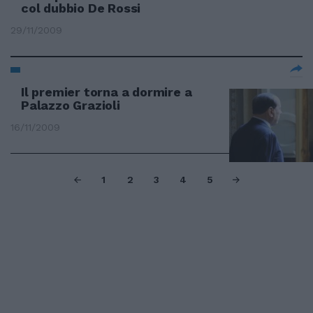
col dubbio De Rossi
29/11/2009
Il premier torna a dormire a
Palazzo Grazioli
16/11/2009
1
2
3
4
5