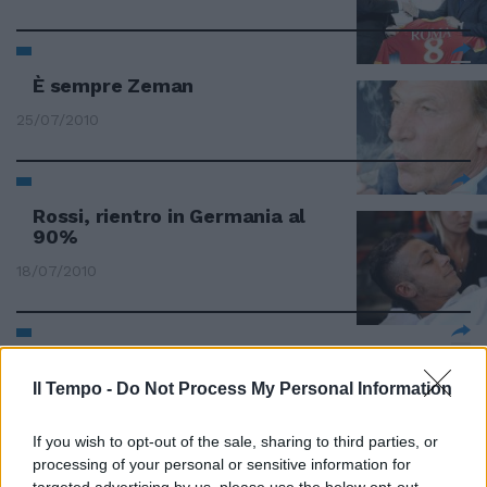
È sempre Zeman
25/07/2010
Rossi, rientro in Germania al
90%
18/07/2010
Rientro record Test per Rossi a
Misano
Il Tempo -
Do Not Process My Personal Information
11/07/2010
If you wish to opt-out of the sale, sharing to third parties, or
processing of your personal or sensitive information for