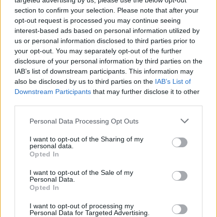
targeted advertising by us, please use the below opt-out
section to confirm your selection. Please note that after your
Gli azzurri a rapporto da Lippi
opt-out request is processed you may continue seeing
Pirlo si allena, rientro possibile
interest-based ads based on personal information utilized by
27/06/2010
us or personal information disclosed to third parties prior to
your opt-out. You may separately opt-out of the further
disclosure of your personal information by third parties on the
IAB’s list of downstream participants. This information may
Francesco Alfani La riapertura
also be disclosed by us to third parties on the
IAB’s List of
della finestra per il rientro dei
Downstream Participants
that may further disclose it to other
capitali all'estero ha fatto
third parties.
emergere altri 9,2 miliardi di
euro trasferiti all'estero dai
Personal Data Processing Opt Outs
contribuenti italiani e ha
prodotto 694 milioni di gettito
I want to opt-out of the Sharing of my
fiscale.
personal data.
Opted In
13/06/2010
I want to opt-out of the Sale of my
Personal Data.
Opted In
Rientro in classe il 13 settembre
I want to opt-out of processing my
Personal Data for Targeted Advertising.