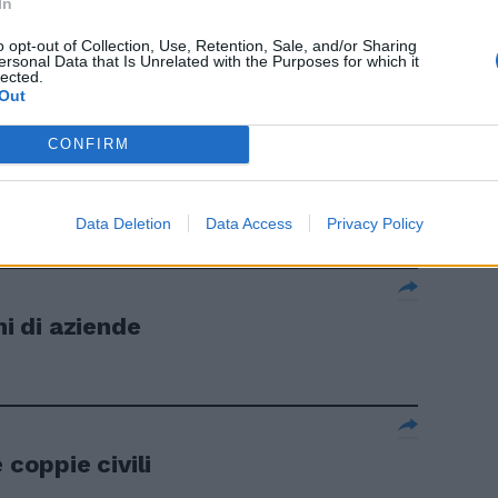
In
o opt-out of Collection, Use, Retention, Sale, and/or Sharing
ersonal Data that Is Unrelated with the Purposes for which it
lected.
Out
CONFIRM
o meno battute
Data Deletion
Data Access
Privacy Policy
ni di aziende
 coppie civili