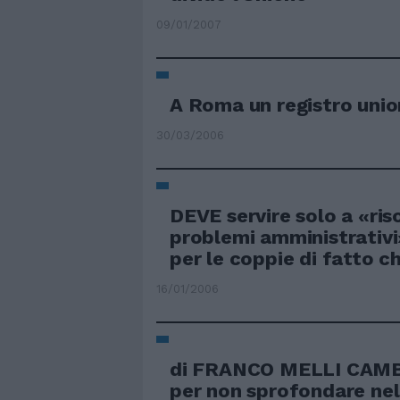
09/01/2007
A Roma un registro unioni
30/03/2006
DEVE servire solo a «ris
problemi amministrativi»
per le coppie di fatto ch
16/01/2006
di FRANCO MELLI CAMBI
per non sprofondare nell