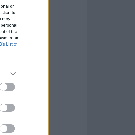
sonal or
ection to
ou may
 personal
out of the
 downstream
B’s List of