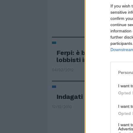
If you wish 
sensitive in
confirm you
continue se
information 
further disc
participants
Downstream 
Ferpi: è buon inizio il re
lobbisti in agricoltura
04/02/2012
Persona
I want t
Opted 
Indagati i medici del San
I want t
12/12/2010
Opted 
I want 
Advertis