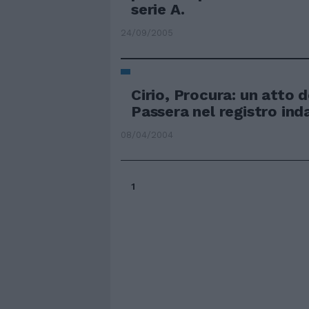
serie A.
24/09/2005
Cirio, Procura: un atto 
Passera nel registro ind
08/04/2004
1