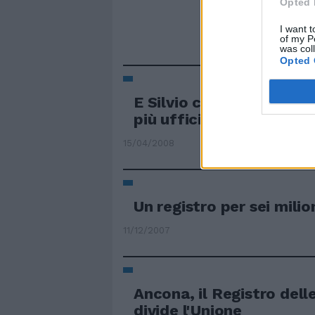
Opted 
I want t
of my P
was col
Opted 
E Silvio cambia registr
più ufficialità
15/04/2008
Un registro per sei milio
11/12/2007
Ancona, il Registro delle
divide l'Unione