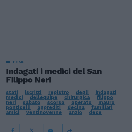
HOME
Indagati i medici del San
Filippo Neri
stati
iscritti
registro
degli
indagati
medici
dellequipe
chirurgica
filippo
neri
sabato
scorso
operato
mauro
ponticelli
aggrediti
decina
familiari
amici
ventinovenne
anzio
dece