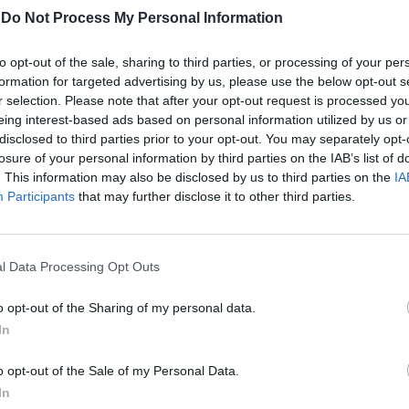
resta in
-
Do Not Process My Personal Information
to opt-out of the sale, sharing to third parties, or processing of your per
formation for targeted advertising by us, please use the below opt-out s
r selection. Please note that after your opt-out request is processed y
eing interest-based ads based on personal information utilized by us or
uto farlo?
disclosed to third parties prior to your opt-out. You may separately opt-
é il rapporto
losure of your personal information by third parties on the IAB’s list of
. This information may also be disclosed by us to third parties on the
IA
 diverso da
Participants
that may further disclose it to other third parties.
 quella fra
 è
ficilissima.
l Data Processing Opt Outs
o opt-out of the Sharing of my personal data.
In
società
o opt-out of the Sale of my Personal Data.
In