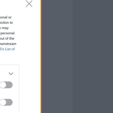
sonal or
ection to
ou may
 personal
out of the
 downstream
B’s List of