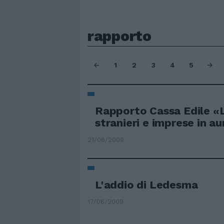
rapporto
1
2
3
4
5
Rapporto Cassa Edile «
stranieri e imprese in 
21/06/2009
L'addio di Ledesma
17/06/2009