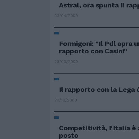
Astral, ora spunta il ra
03/04/2009
Formigoni: "Il Pdl apra 
rapporto con Casini"
29/03/2009
Il rapporto con la Lega 
20/12/2008
Competitività, l'Italia è
posto