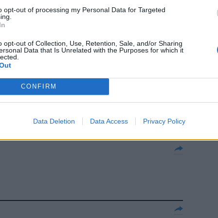
to opt-out of processing my Personal Data for Targeted
ing.
In
tro Alemanno
o opt-out of Collection, Use, Retention, Sale, and/or Sharing
ersonal Data that Is Unrelated with the Purposes for which it
lected.
Out
CONFIRM
Data Deletion
Data Access
Privacy Policy