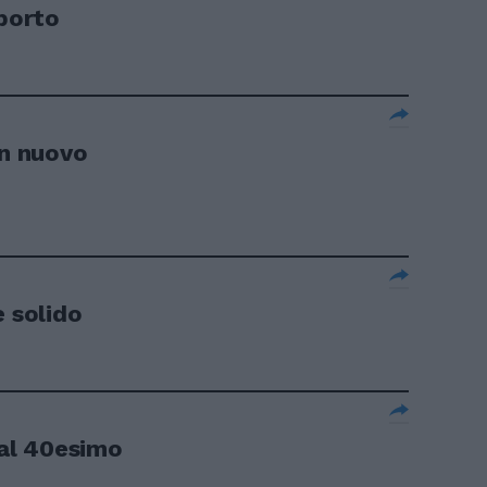
pporto
un nuovo
è solido
 al 40esimo