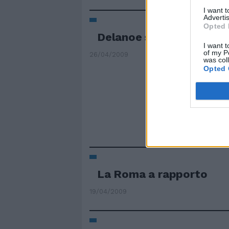
I want 
Advertis
Opted 
Delanoe si scatena con
I want t
of my P
26/04/2009
was col
Opted 
La Roma a rapporto
19/04/2009