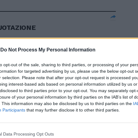
QUOTAZIONE
-
Do Not Process My Personal Information
à il via libera
to opt-out of the sale, sharing to third parties, or processing of your per
formation for targeted advertising by us, please use the below opt-out s
compagnia
r selection. Please note that after your opt-out request is processed y
eing interest-based ads based on personal information utilized by us or
disclosed to third parties prior to your opt-out. You may separately opt-
losure of your personal information by third parties on the IAB’s list of
. This information may also be disclosed by us to third parties on the
IA
soci per la
Participants
that may further disclose it to other third parties.
ione entro
l Data Processing Opt Outs