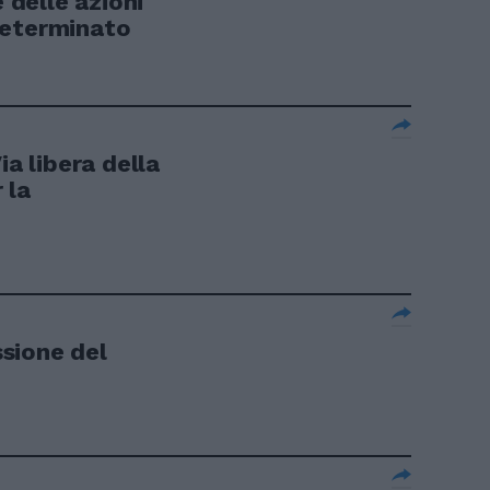
delle azioni
determinato
 libera della
 la
sione del