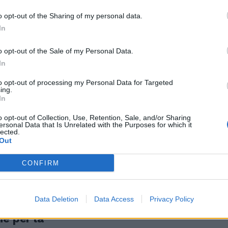
o opt-out of the Sharing of my personal data.
In
 Cuccia
o opt-out of the Sale of my Personal Data.
quotazione di
In
to opt-out of processing my Personal Data for Targeted
ing.
In
o opt-out of Collection, Use, Retention, Sale, and/or Sharing
ersonal Data that Is Unrelated with the Purposes for which it
sile ammessa
lected.
Out
 Affari
CONFIRM
Data Deletion
Data Access
Privacy Policy
LLE La
e per la