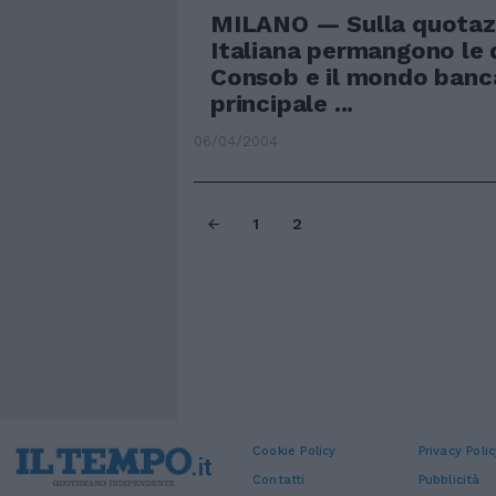
MILANO — Sulla quotazi
Italiana permangono le d
Consob e il mondo banca
principale ...
06/04/2004
1
2
Cookie Policy
Privacy Polic
Contatti
Pubblicità