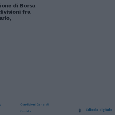
one di Borsa
ivisioni fra
rio,
y
Condizioni Generali
Edicola digitale
Credits