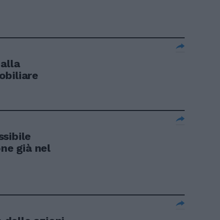
alla
biliare
sibile
ne già nel