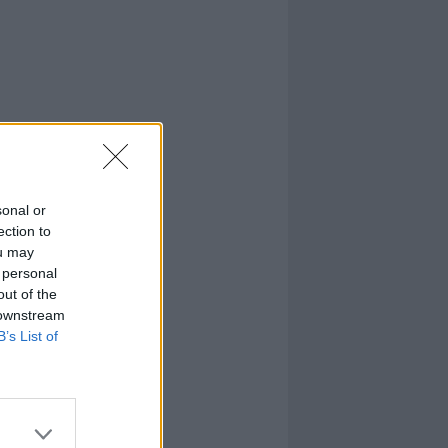
sonal or
ection to
ou may
 personal
out of the
 downstream
B’s List of