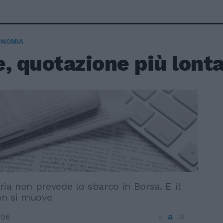
ONOMIA
, quotazione più lont
ria non prevede lo sbarco in Borsa. E il
on si muove
a
a
006
a