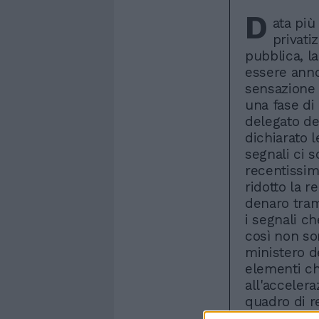
D
ata più
privati
pubblica, la
essere anno
sensazione 
una fase di
delegato de
dichiarato l
segnali ci 
recentissima
ridotto la r
denaro tram
i segnali ch
così non so
ministero d
elementi ch
all'accelera
quadro di r
«Quello che 