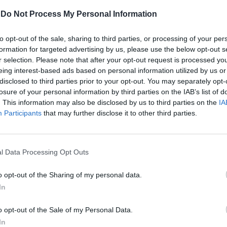
 ha detto l'ad di Poste. Anche se da
-
Do Not Process My Personal Information
 di vista l'attivismo delle banche (l'Abi
dera lesa da alcuni prodotti finanziari
to opt-out of the sale, sharing to third parties, or processing of your per
Le
presentato un ricorso a Bruxelles) «più che
formation for targeted advertising by us, please use the below opt-out s
da
può interagire con questo percorso. Il
Rudy Giuliani a Come States?
r selection. Please note that after your opt-out request is processed y
Le
le di fronte a sè un quadro di certezza
Trump, Meloni e la strategia
eing interest-based ads based on personal information utilized by us or
americana
e di certezza contrattuale» ha spiegato
disclosed to third parties prior to your opt-out. You may separately opt-
nonostante il regalo della Finanziaria, che
losure of your personal information by third parties on the IAB’s list of
. This information may also be disclosed by us to third parties on the
IA
colo inserito all'ultimo momento sulla
Participants
that may further disclose it to other third parties.
e dei conti correnti, si è visto tagliare
i di ricavi» ha comunque annunciato
itivi per il 2005. E non è la prima volta. «I
 Poste italiane sono dal 2002 in una
l Data Processing Opt Outs
e indicativamente crescente, e i target
 piano industriale restano quelli. Siamo
o opt-out of the Sharing of my personal data.
inea con il piano». Per il momento dunque
In
dunque, vendere gli immobili come
l piano industriale perché la gestione
o opt-out of the Sale of my Personal Data.
 genera un flusso di cassa sufficiente.
In