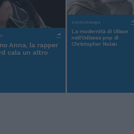
Controtempo
La modernità di Ulisse
po
nell'Odissea pop di
Christopher Nolan
o Anna, la rapper
rd cala un altro