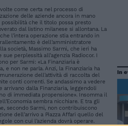
 volte come certa nel processo di
zzazione delle aziende ancora in mano
 possibilità che il titolo possa presto
verato dal listino milanese si allontana. La
che l'intera operazione stia entrando in
 rallentamento è dell'amministratore
lla società, Massimo Sarmi, che ieri ha
e sue perplessità all'agenzia Radiocor. I
sono per Sarmi: «La Finanziaria è
, e non ne parla. Anzi, la Finanziaria ha
In 
emunerazione dell'attività di raccolta del
ite conti correnti. Se andassimo a vedere
e arrivano dalla Finanziaria, leggendoli
no di immediata propensione». Insomma il
ell'Economia sembra nicchiare. E tra gli
e, secondo Sarmi, non contribuiscono
zione dell'arrivo a Piazza Affari quello del
egole con cui l'azienda dovrà operare.
va chiarito prima di tutto è il quadro