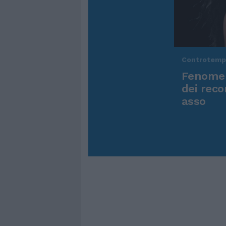
Controtem
Fenomen
dei reco
asso