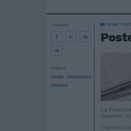
HOME
EC
Condividi:
Poste
Esplora:
poste
quotazione
lontana
La Finanzia
Governo n
12 gennaio 2