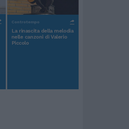
Controtempo
La rinascita della melodia
nelle canzoni di Valerio
Piccolo