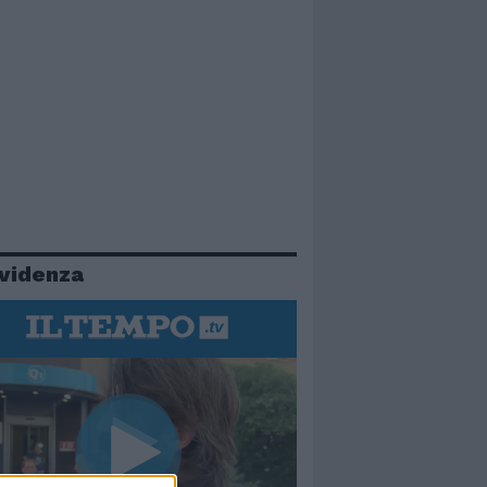
evidenza