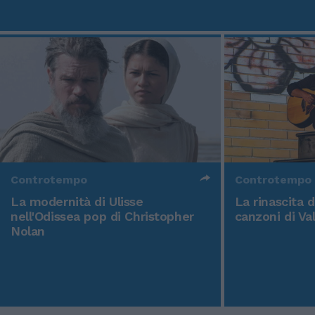
Controtempo
Controtempo
La modernità di Ulisse
La rinascita 
nell'Odissea pop di Christopher
canzoni di Va
Nolan