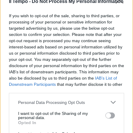
Il Tempo -
Do Not Process My Personal Information
TORNA supereuro, con un livello
di quotazione contro dollaro che
If you wish to opt-out of the sale, sharing to third parties, or
non si vedeva da 19 mesi a
processing of your personal or sensitive information for
questa parte, sopra 1,31.
targeted advertising by us, please use the below opt-out
24/11/2006
section to confirm your selection. Please note that after your
opt-out request is processed you may continue seeing
interest-based ads based on personal information utilized by
us or personal information disclosed to third parties prior to
Guarguaglini frena sulla
your opt-out. You may separately opt-out of the further
quotazione di Ansaldo Energia
disclosure of your personal information by third parties on the
IAB’s list of downstream participants. This information may
28/09/2006
also be disclosed by us to third parties on the
IAB’s List of
Downstream Participants
that may further disclose it to other
third parties.
CREDITO Conafi Prestitò
Personal Data Processing Opt Outs
presenta domanda per la
quotazione a Piazza Affari
I want to opt-out of the Sharing of my
personal data.
14/09/2006
Opted In