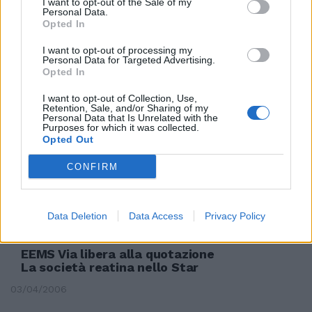
I want to opt-out of the Sale of my
Personal Data.
Opted In
Quotazione Avio nessun
progetto da parte di Carlyle
I want to opt-out of processing my
Personal Data for Targeted Advertising.
29/04/2006
Opted In
I want to opt-out of Collection, Use,
Retention, Sale, and/or Sharing of my
Personal Data that Is Unrelated with the
Purposes for which it was collected.
LA SARAS, società petrolifera
Opted Out
della famiglia Moratti, è stata
ammessa alla quotazione in
CONFIRM
Borsa.
18/04/2006
Data Deletion
Data Access
Privacy Policy
EEMS Via libera alla quotazione
La società reatina nello Star
03/04/2006