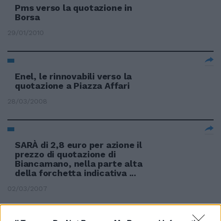
Pms verso la quotazione in
Borsa
29/01/2010
Enel, le rinnovabili verso la
quotazione a Piazza Affari
28/03/2008
SARÀ di 2,8 euro per azione il
prezzo di quotazione di
Biancamano, nella parte alta
della forchetta indicativa ...
02/03/2007