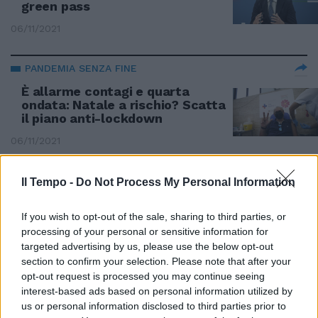
green pass
06/11/2021
PANDEMIA SENZA FINE
È allarme contagi e quarta
ondata: Natale a rischio? Scatta
il piano anti-lockdown
06/11/2021
LOTTA AL COVID
Il Tempo -
Do Not Process My Personal Information
Lanciano lo spettro della quarta
ondata: pronti a vaccinare anche
If you wish to opt-out of the sale, sharing to third parties, or
i bambini
processing of your personal or sensitive information for
targeted advertising by us, please use the below opt-out
06/11/2021
section to confirm your selection. Please note that after your
opt-out request is processed you may continue seeing
interest-based ads based on personal information utilized by
TORNA L'ALLARME
us or personal information disclosed to third parties prior to
Boom di contagi in tutta Europa