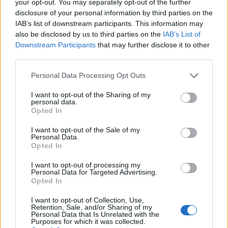
your opt-out. You may separately opt-out of the further
e nuovi lockdown. La situazione
disclosure of your personal information by third parties on the
Paese per Paese
IAB’s list of downstream participants. This information may
04/11/2021
also be disclosed by us to third parties on the
IAB’s List of
Downstream Participants
that may further disclose it to other
third parties.
IL VIRUS TORNA A FAR PAURA
Personal Data Processing Opt Outs
In Europa è partita la quarta
ondata del Covid. L'allarme
I want to opt-out of the Sharing of my
dell'Ema
personal data.
Opted In
04/11/2021
I want to opt-out of the Sale of my
Personal Data.
QUARTA ONDATA
Opted In
Morti, ricoveri e 10mila casi al
I want to opt-out of processing my
giorno, Pregliasco stronca le
Personal Data for Targeted Advertising.
vacanze: la previsione
Opted In
30/07/2021
I want to opt-out of Collection, Use,
Retention, Sale, and/or Sharing of my
Personal Data that Is Unrelated with the
Purposes for which it was collected.
QUARTA ONDATA