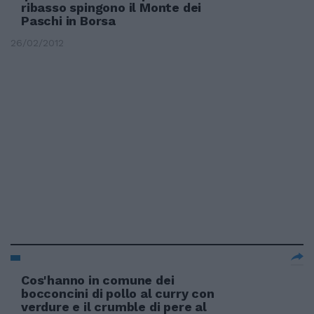
ribasso spingono il Monte dei
Paschi in Borsa
26/02/2012
Cos'hanno in comune dei
bocconcini di pollo al curry con
verdure e il crumble di pere al