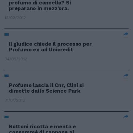
profumo di cannella? Si
preparano in mezz'ora.
12/02/2012
Il giudice chiede il processo per
Profumo ex ad Unicredit
04/02/2012
Profumo lascia il Cnr, Clini si
dimette dallo Science Park
31/01/2012
Bottoni ricotta e menta e
consommé di cappone al