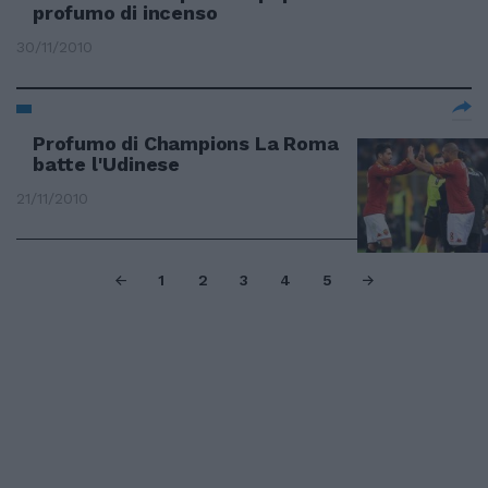
profumo di incenso
30/11/2010
Profumo di Champions La Roma
batte l'Udinese
21/11/2010
1
2
3
4
5