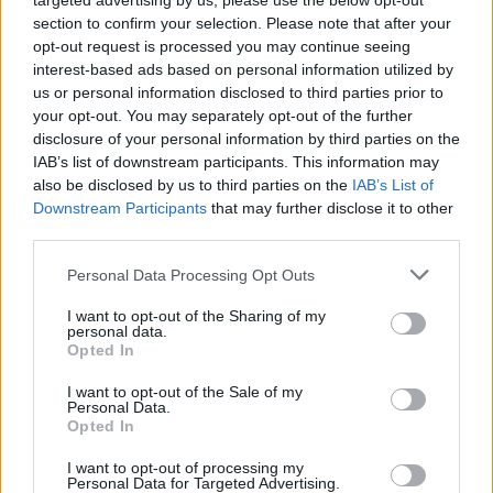
targeted advertising by us, please use the below opt-out
section to confirm your selection. Please note that after your
opt-out request is processed you may continue seeing
interest-based ads based on personal information utilized by
Alessandro Profumo pronto a
scendere in politica
us or personal information disclosed to third parties prior to
your opt-out. You may separately opt-out of the further
04/09/2011
disclosure of your personal information by third parties on the
IAB’s list of downstream participants. This information may
also be disclosed by us to third parties on the
IAB’s List of
Downstream Participants
that may further disclose it to other
Il profumo dell'amore
third parties.
28/08/2011
Personal Data Processing Opt Outs
I want to opt-out of the Sharing of my
personal data.
Opted In
di SARINA BIRAGHI Tra indomiti
venti di maestrale, profumo
I want to opt-out of the Sale of my
pungente di mirto e lentisco, in
Personal Data.
una terra circondata da mare di
Opted In
straordinaria bellezza e spiagge
di sabbia bianca si realizzò un
I want to opt-out of processing my
sogno d'indipendenza.
Personal Data for Targeted Advertising.