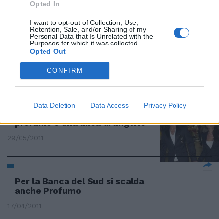
Opted In
14/08/2011
I want to opt-out of Collection, Use,
Retention, Sale, and/or Sharing of my
Personal Data that Is Unrelated with the
Purposes for which it was collected.
Opted Out
Profumo, a ciascuno il suo.
17/07/2011
CONFIRM
Data Deletion
Data Access
Privacy Policy
David Beckham lancia un
profumo e una linea di lingerie
29/05/2011
Per la Banca del Sud si scalda
anche Profumo
17/04/2011