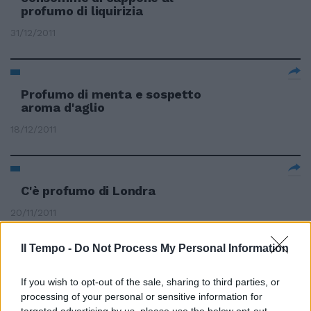
profumo di liquirizia
31/12/2011
Profumo di menta e sospetto
aroma d'aglio
18/12/2011
C'è profumo di Londra
20/11/2011
Il Tempo -
Do Not Process My Personal Information
C'è Profumo di evasione fiscale
If you wish to opt-out of the sale, sharing to third parties, or
22/10/2011
processing of your personal or sensitive information for