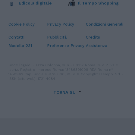
Edicola digitale
Il Tempo Shopping
Cookie Policy
Privacy Policy
Condizioni Generali
Contatti
Pubblicità
Credits
Modello 231
Preferenze Privacy
Assistenza
Sede legale: Piazza Colonna, 366 - 00187 Roma CF e P. Iva e
Iscriz. Registro Imprese Roma: 13486391009 REA Roma n°
1450962 Cap. Sociale € 25.000,00 i.v. © Copyright IlTempo. Srl -
ISSN (sito web): 1721-4084
TORNA SU