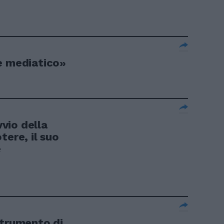
e mediatico»
vio della
tere, il suo
e
strumento di