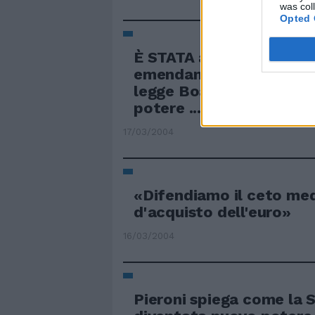
was col
Opted 
È STATA affossata da u
emendamento di An la p
legge Boato per il rico
potere ...
17/03/2004
«Difendiamo il ceto med
d'acquisto dell'euro»
16/03/2004
Pieroni spiega come la S