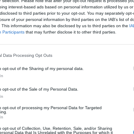
r selection. Please note that after your opt-out request is processed y
eing interest-based ads based on personal information utilized by us or
disclosed to third parties prior to your opt-out. You may separately opt-
losure of your personal information by third parties on the IAB’s list of
con poco
. This information may also be disclosed by us to third parties on the
IA
Participants
that may further disclose it to other third parties.
l Data Processing Opt Outs
E»
o opt-out of the Sharing of my personal data.
In
o opt-out of the Sale of my Personal Data.
In
e, in attesa
to opt-out of processing my Personal Data for Targeted
ing.
altà, le mogli
In
 ...
o opt-out of Collection, Use, Retention, Sale, and/or Sharing
ersonal Data that Is Unrelated with the Purposes for which it