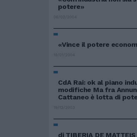
potere»
06/02/2004
«Vince il potere econo
19/01/2004
CdA Rai: ok al piano ind
modifiche Ma fra Annun
Cattaneo è lotta di pot
19/12/2003
di TIBERIA DE MATTEIS