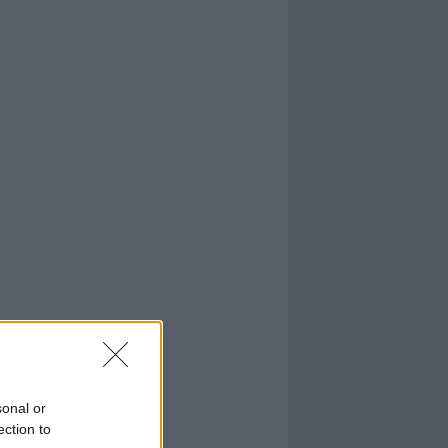
sonal or
ection to