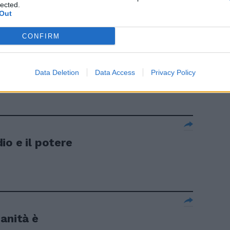
lected.
Out
CONFIRM
n
roposta di
noscimento del
Data Deletion
Data Access
Privacy Policy
io e il potere
anità è