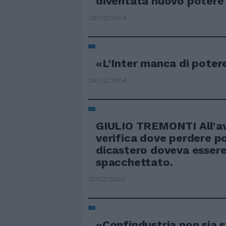
diventata nuovo potere
28/02/2004
«L'Inter manca di poter
24/02/2004
GIULIO TREMONTI All'av
verifica dove perdere po
dicastero doveva esser
spacchettato.
13/02/2004
«Confindustria non sia 