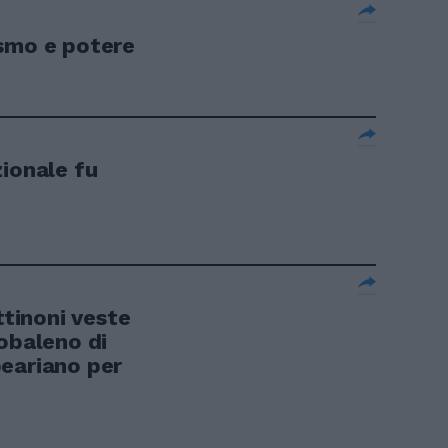
ismo e potere
zionale fu
ttinoni veste
obaleno di
eariano per