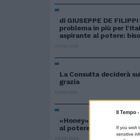
di GIUSEPPE DE FILIPPI 
problema in più per l'Ita
aspirante al potere: biso
24/06/2005
La Consulta deciderà su
grazia
13/06/2005
Il Tempo 
«Honey» batte Tarantin
al potere
If you wish 
sensitive in
03/05/2004