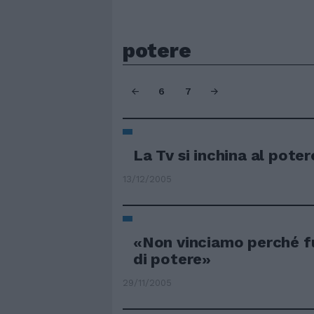
potere
6
7
La Tv si inchina al pote
13/12/2005
«Non vinciamo perché fu
di potere»
29/11/2005