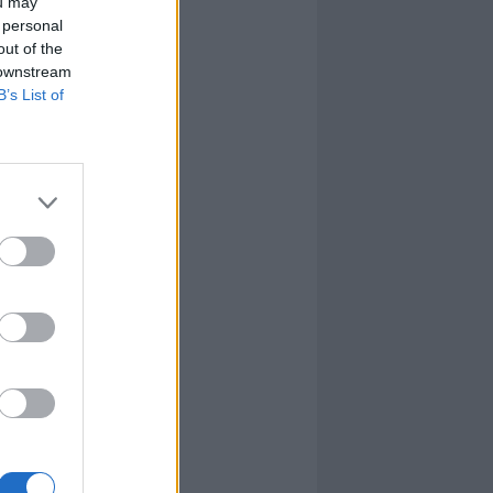
ou may
 personal
out of the
 downstream
B’s List of