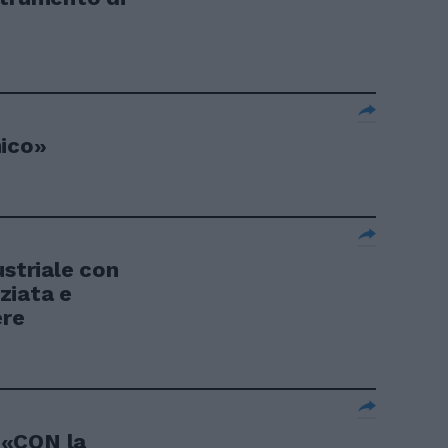
mico»
ustriale con
ziata e
ere
 «CON la