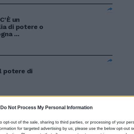
C'È un
lia di potere o
gna ...
l potere di
-
Do Not Process My Personal Information
o, teen-ager
to opt-out of the sale, sharing to third parties, or processing of your per
formation for targeted advertising by us, please use the below opt-out s