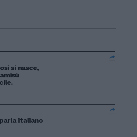
osi si nasce,
ramisù
cile.
parla italiano