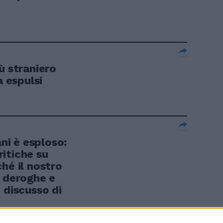
ù straniero
a espulsi
ani è esploso:
itiche su
hé il nostro
i deroghe e
 discusso di