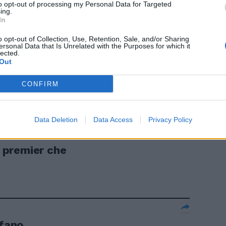
to opt-out of processing my Personal Data for Targeted
ing.
In
rità non
he se la
o opt-out of Collection, Use, Retention, Sale, and/or Sharing
ersonal Data that Is Unrelated with the Purposes for which it
tretta, e
lected.
li Spätzle
Out
 della cucina
CONFIRM
Data Deletion
Data Access
Privacy Policy
l premier che
lfano