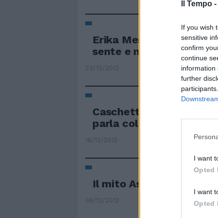
Il Tempo 
If you wish 
Erika Menghi Non vede (
sensitive in
confirm you
sente e non parla.
continue se
23/12/2012
information 
further disc
participants
Downstream 
Caschetto amarcord Nin
parla col suo doppio
Persona
16/12/2012
I want t
Opted 
Il mito Aston Martin ora
I want t
08/12/2012
Opted 