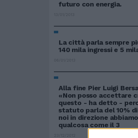
futuro con energia.
13/01/2013
La città parla sempre pi
140 mila ingressi e 5 mil
06/01/2013
Alla fine Pier Luigi Bers
«Non posso accettare cr
questo - ha detto - perc
statuto parla del 10% d
noi in direzione abbiamo
qualcosa come il 3
23/12/2012