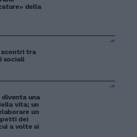
zature» della
 scontri tra
i sociali
 diventa una
ella vita; un
 elaborare un
petti dei
cui a volte si