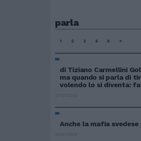
parla
1
2
3
4
5
di Tiziano Carmellini Gol
ma quando si parla di ti
volendo lo si diventa: fa
27/01/2013
Anche la mafia svedese 
20/01/2013