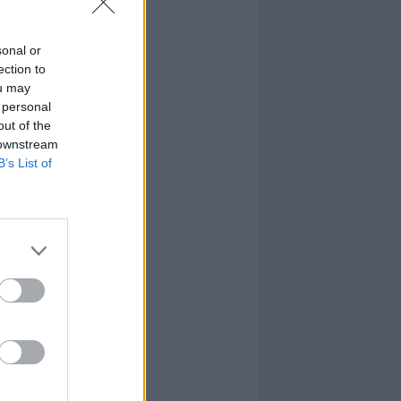
sonal or
ection to
ou may
 personal
out of the
 downstream
B’s List of