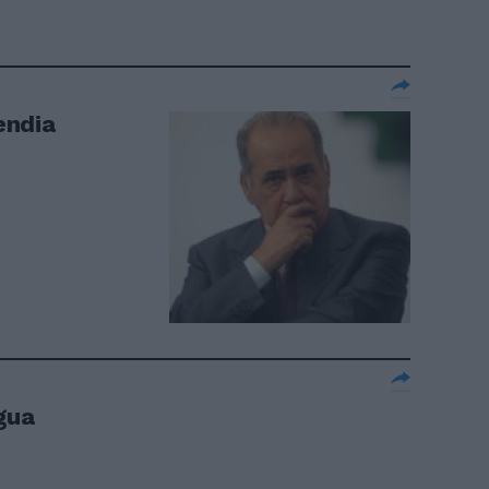
cendia
gua