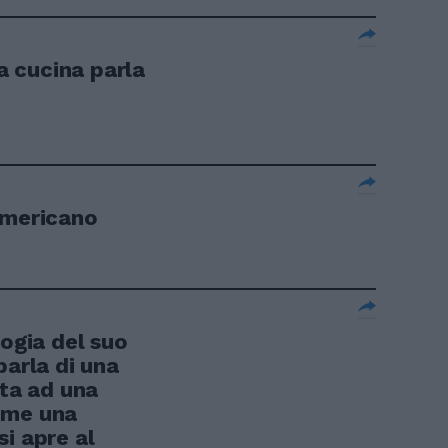
la cucina parla
americano
logia del suo
parla di una
ita ad una
ome una
i apre al