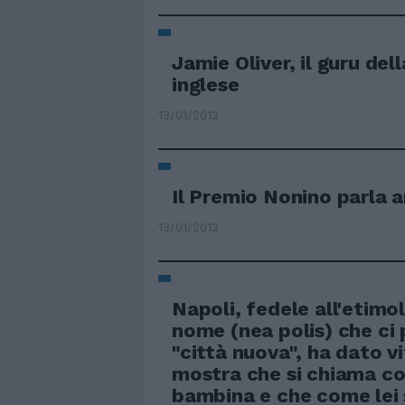
Jamie Oliver, il guru del
inglese
13/01/2013
Il Premio Nonino parla 
13/01/2013
Napoli, fedele all'etimo
nome (nea polis) che ci 
"città nuova", ha dato v
mostra che si chiama c
bambina e che come lei s