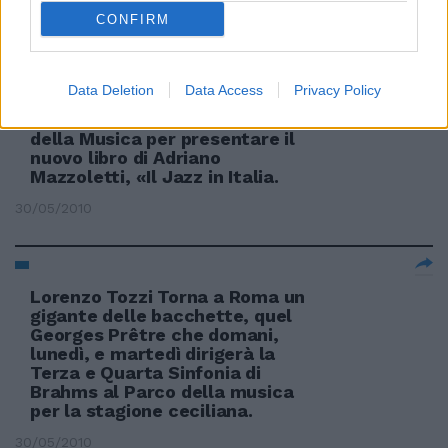
31/05/2010
CONFIRM
Data Deletion
Data Access
Privacy Policy
Più di 50 musicisti si esibiranno
stasera all'Auditorium Parco
della Musica per presentare il
nuovo libro di Adriano
Mazzoletti, «Il Jazz in Italia.
30/05/2010
Lorenzo Tozzi Torna a Roma un
gigante delle bacchette, quel
Georges Prêtre che domani,
lunedì, e martedì dirigerà la
Terza e Quarta Sinfonia di
Brahms al Parco della musica
per la stagione ceciliana.
30/05/2010