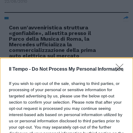
22/08/2010
Con un'avveniristica struttura
«gonfiabile», allestita presso il
Parco della Musica di Roma, la
Mercedes ufficializza la
commercializzazione della prima
auto elettrica sul mercato
nazionale, per l'appunto una
Smart.
Il Tempo -
Do Not Process My Personal Information
04/07/2010
If you wish to opt-out of the sale, sharing to third parties, or
processing of your personal or sensitive information for
targeted advertising by us, please use the below opt-out
Tre Fontane Racket della sosta
section to confirm your selection. Please note that after your
fuori dai locali Balli
opt-out request is processed you may continue seeing
sudamericani con terrore al
interest-based ads based on personal information utilized by
Parco Rosati
us or personal information disclosed to third parties prior to
your opt-out. You may separately opt-out of the further
30/06/2010