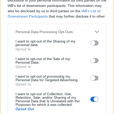
disclosure of your personal information by third parties on the
IAB’s list of downstream participants. This information may
also be disclosed by us to third parties on the
IAB’s List of
Downstream Participants
that may further disclose it to other
CINEMA Gara in 3D a Moderno e
third parties.
Parco de Medici Grazie
all'accordo con la Fifa la partita
Personal Data Processing Opt Outs
di oggi dell'Italia sarà trasmessa
in 3D nelle venti sale del circuito
I want to opt-out of the Sharing of my
«The Space Cinema».
personal data.
Opted In
27/06/2010
I want to opt-out of the Sale of my
Personal Data.
Opted In
Harry Potter è anche un parco
I want to opt-out of processing my
Personal Data for Targeted Advertising.
31/05/2010
Opted In
I want to opt-out of Collection, Use,
Retention, Sale, and/or Sharing of my
Personal Data that Is Unrelated with the
Reguzzoni chiede 24 milioni di
Purposes for which it was collected.
euro per il «suo» parco
Opted Out