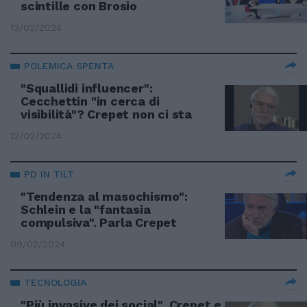
scintille con Brosio
13/02/2024
POLEMICA SPENTA
"Squallidi influencer":
Cecchettin "in cerca di
visibilità"? Crepet non ci sta
12/02/2024
PD IN TILT
"Tendenza al masochismo":
Schlein e la "fantasia
compulsiva". Parla Crepet
09/02/2024
TECNOLOGIA
"Più invasive dei social", Crepet e