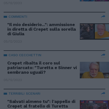
05/12/2023
COMMENTI
"Il mio desiderio...": ammissione
in diretta di Crepet sulla sorella
di Giulia
05/12/2023
CASO CECCHETTIN
Crepet ribalta il coro sul
patriarcato: "Turetta e Sinner vi
sembrano uguali?
05/12/2023
TERRIBILI SCENARI
"Salvati almeno tu": l'appello di
Crepet al fratello di Turetta