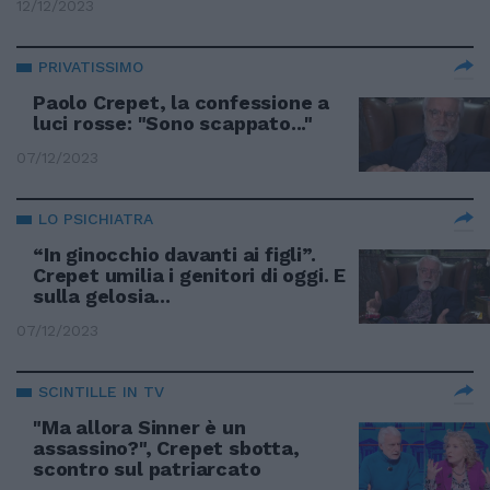
12/12/2023
PRIVATISSIMO
Paolo Crepet, la confessione a
luci rosse: "Sono scappato..."
07/12/2023
LO PSICHIATRA
“In ginocchio davanti ai figli”.
Crepet umilia i genitori di oggi. E
sulla gelosia...
07/12/2023
SCINTILLE IN TV
"Ma allora Sinner è un
assassino?", Crepet sbotta,
scontro sul patriarcato