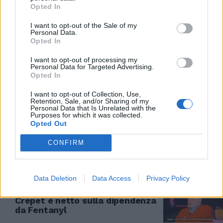
Opted In
ANALISI DELLO PSICHIATRA
I want to opt-out of the Sale of my
Personal Data.
Crepet: Turetta? Ma quale
Opted In
patriarcato, il "figliarcato" è più
palese
I want to opt-out of processing my
Personal Data for Targeted Advertising.
16/12/2023
Opted In
I want to opt-out of Collection, Use,
DELITTO CECCHETTIN
Retention, Sale, and/or Sharing of my
Personal Data that Is Unrelated with the
Il padre di Giulia da Fazio,
Purposes for which it was collected.
Crepet: "Forse un modo per non
Opted Out
affrontare il dolore"
CONFIRM
12/12/2023
ANALISI DEL FENOMENO
Data Deletion
Data Access
Privacy Policy
"I giovani si giocano la vita":
Crepet è netto sulla dipendenza
da Fentanyl