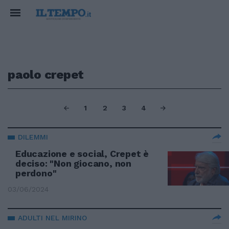
paolo crepet
1
2
3
4
DILEMMI
Educazione e social, Crepet è
deciso: "Non giocano, non
perdono"
03/06/2024
ADULTI NEL MIRINO