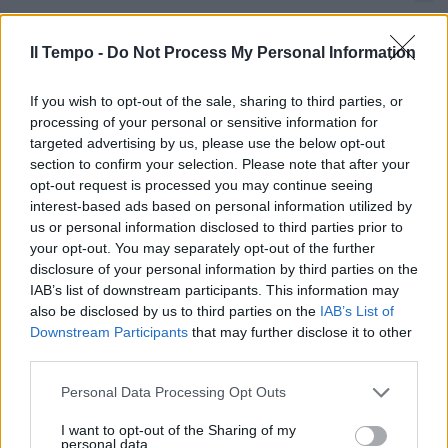
Crepet è duro: “Degrado e
dispersione scolastica spine
Il Tempo -
Do Not Process My Personal Information
perenni di periferie
abbandonate”
If you wish to opt-out of the sale, sharing to third parties, or
14/01/2024
processing of your personal or sensitive information for
targeted advertising by us, please use the below opt-out
section to confirm your selection. Please note that after your
FOLLIA IN STRADA
opt-out request is processed you may continue seeing
"Torpore esistenziale": la tesi di
interest-based ads based on personal information utilized by
Crepet su Baiocco e il cavo
us or personal information disclosed to third parties prior to
d'acciaio
your opt-out. You may separately opt-out of the further
disclosure of your personal information by third parties on the
08/01/2024
IAB’s list of downstream participants. This information may
also be disclosed by us to third parties on the
IAB’s List of
ATTENZIONE MEDIATICA
Downstream Participants
that may further disclose it to other
third parties.
"Borghesia ferita nelle sue
certezze": Crepet è netto sulla
Personal Data Processing Opt Outs
storia di Cecchettin
21/12/2023
I want to opt-out of the Sharing of my
personal data.