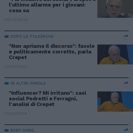
l'ultimo allarme per i giovani:
cosa sa
05/02/2024
DOPO LE POLEMICHE
"Non apriamo il discorso": favole
e politicamente corretto, parla
Crepet
22/01/2024
IN ALTRE PAROLE
"Influencer? Mi irritano": casi
social Pedretti e Ferragni,
l'analisi di Crepet
22/01/2024
BABY GANG