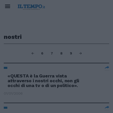
nostri
6
7
8
9
«QUESTA è la Guerra vista
attraverso i nostri occhi, non gli
occhi di una tv o di un politico».
01/01/2006