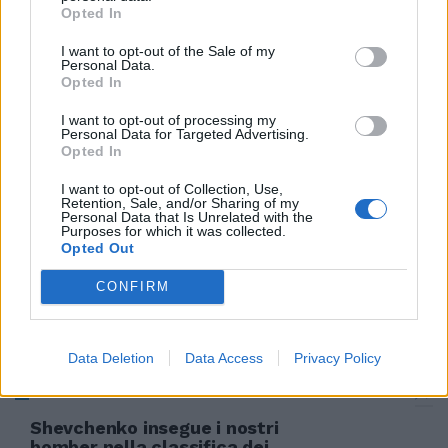
«In testa agli ascolti da 4 anni
Opted In
rispetto ai nostri concorrenti»
I want to opt-out of the Sale of my
19/08/2005
Personal Data.
Opted In
I want to opt-out of processing my
Personal Data for Targeted Advertising.
E i nostri vinsero il duello
Opted In
05/07/2005
I want to opt-out of Collection, Use,
Retention, Sale, and/or Sharing of my
Personal Data that Is Unrelated with the
Purposes for which it was collected.
Opted Out
di RINO TOMMASI FISCO Hanno
scoperto che il 70 per cento dei
CONFIRM
nostri club di calcio ...
29/06/2005
Data Deletion
Data Access
Privacy Policy
Shevchenko insegue i nostri
bomber nella classifica dei