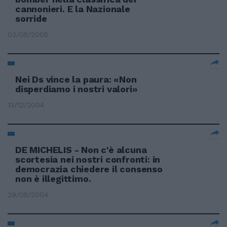
cannonieri. E la Nazionale
sorride
02/05/2005
Nei Ds vince la paura: «Non
disperdiamo i nostri valori»
13/12/2004
DE MICHELIS - Non c'è alcuna
scortesia nei nostri confronti: in
democrazia chiedere il consenso
non è illegittimo.
29/05/2004