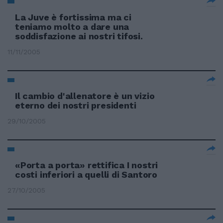
La Juve è fortissima ma ci
teniamo molto a dare una
soddisfazione ai nostri tifosi.
11/11/2005
Il cambio d'allenatore è un vizio
eterno dei nostri presidenti
29/10/2005
«Porta a porta» rettifica I nostri
costi inferiori a quelli di Santoro
27/10/2005