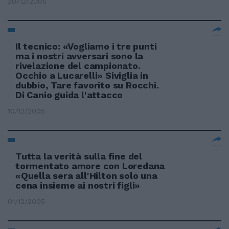
20/12/2005
Il tecnico: «Vogliamo i tre punti
ma i nostri avversari sono la
rivelazione del campionato.
Occhio a Lucarelli» Siviglia in
dubbio, Tare favorito su Rocchi.
Di Canio guida l'attacco
10/12/2005
Tutta la verità sulla fine del
tormentato amore con Loredana
«Quella sera all'Hilton solo una
cena insieme ai nostri figli»
01/12/2005