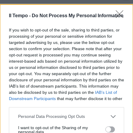
«Ci hanno richiamato ai nostri
doveri. In Norvegia adesso voglio
Il Tempo -
Do Not Process My Personal Information
un segnale»
19/10/2005
If you wish to opt-out of the sale, sharing to third parties, or
processing of your personal or sensitive information for
targeted advertising by us, please use the below opt-out
section to confirm your selection. Please note that after your
Torneranno in Italia i nostri
opt-out request is processed you may continue seeing
«cervelli»
interest-based ads based on personal information utilized by
us or personal information disclosed to third parties prior to
01/10/2005
your opt-out. You may separately opt-out of the further
disclosure of your personal information by third parties on the
IAB’s list of downstream participants. This information may
also be disclosed by us to third parties on the
IAB’s List of
Capuano: «I nostri figli sono
Downstream Participants
that may further disclose it to other
migliori di noi»
third parties.
28/08/2005
Personal Data Processing Opt Outs
I want to opt-out of the Sharing of my
personal data.