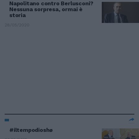
Napolitano contro Berlusconi?
Nessuna sorpresa, ormai è
storia
28/05/2020
#iltempodioshø