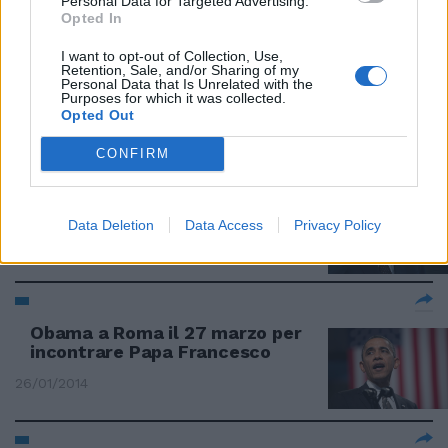
Personal Data for Targeted Advertising.
Opted In
Domani Beppe Grillo sarà a
Roma per "star vicino ai
I want to opt-out of Collection, Use,
Retention, Sale, and/or Sharing of my
parlamentari M5S"
Personal Data that Is Unrelated with the
Purposes for which it was collected.
31/01/2014
Opted Out
CONFIRM
Napolitano al telefono con i
Marò: "Tornerete con onore"
Data Deletion
Data Access
Privacy Policy
31/01/2014
Obama a Roma il 27 marzo per
incontrare Papa Francesco
26/01/2014