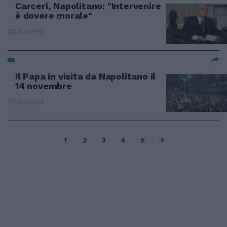
Carceri, Napolitano: "Intervenire
è dovere morale"
22/12/2013
Il Papa in visita da Napolitano il
14 novembre
27/10/2013
1
2
3
4
5