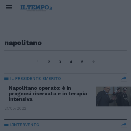
napolitano
1
2
3
4
5
IL PRESIDENTE EMERITO
Napolitano operato: è in
prognosi riservata e in terapia
intensiva
21/05/2022
L'INTERVENTO