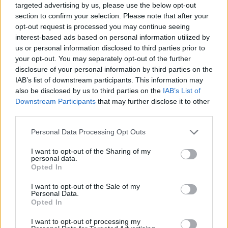
targeted advertising by us, please use the below opt-out
È morto il soldato italiano
section to confirm your selection. Please note that after your
fucilato tre volte dagli
opt-out request is processed you may continue seeing
americani
interest-based ads based on personal information utilized by
us or personal information disclosed to third parties prior to
10/12/2016
your opt-out. You may separately opt-out of the further
disclosure of your personal information by third parties on the
VERSO IL 4 DICEMBRE
IAB’s list of downstream participants. This information may
also be disclosed by us to third parties on the
IAB’s List of
Referendum, Napolitano: "Voto
Downstream Participants
that may further disclose it to other
Sì ma sfida aberrante per
third parties.
giudicare Renzi"
27/11/2016
Personal Data Processing Opt Outs
I want to opt-out of the Sharing of my
personal data.
Opted In
Rapimento Moro, Napolitano
depone una corona in via Fani
I want to opt-out of the Sale of my
Personal Data.
16/03/2014
Opted In
I want to opt-out of processing my