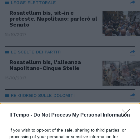
LEGGE ELETTORALE
Rosatellum bis, sit-in e
proteste. Napolitano: parlerò al
Senato
15/10/2017
LE SCELTE DEI PARTITI
Rosatellum bis, l'alleanza
Napolitano-Cinque Stelle
15/10/2017
RE GIORGIO SULLE DOLOMITI
La vacanza extra-lusso di
Napolitano con l'aereo di Stato
Il Tempo -
Do Not Process My Personal Information
23/07/2017
If you wish to opt-out of the sale, sharing to third parties, or
processing of your personal or sensitive information for
ERA SOPRAVVISSUTO ALLO SBARCO IN SICILIA DEL '43