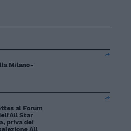
alla Milano-
lettes al Forum
ell'All Star
a, priva dei
selezione All