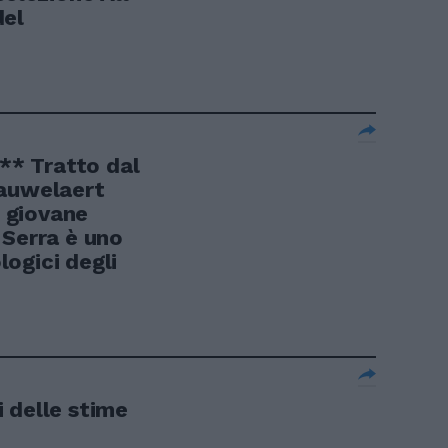
del
* Tratto dal
Cauwelaert
l giovane
-Serra è uno
ologici degli
ri delle stime