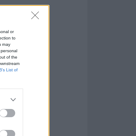
sonal or
ection to
ou may
 personal
out of the
 downstream
B’s List of