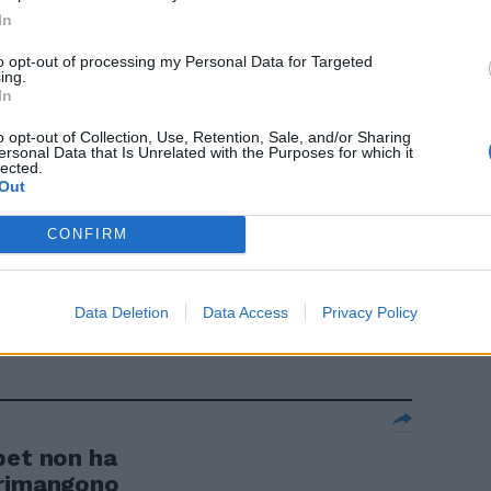
In
a riduzione del
to opt-out of processing my Personal Data for Targeted
ing.
In
o opt-out of Collection, Use, Retention, Sale, and/or Sharing
ersonal Data that Is Unrelated with the Purposes for which it
lected.
Out
colo con le
CONFIRM
are il cervello
assa intensita
tematiche per
Data Deletion
Data Access
Privacy Policy
pet non ha
 rimangono