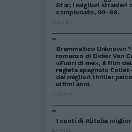
Star, i migliori stranieri 
campionato, 90-88.
20/03/2011
Drammatico Unknown **
romanzo di Didier Van 
«Fuori di me», il film de
regista spagnolo Collet
dei migliori thriller psic
ultimi anni.
27/02/2011
I conti di Alitalia miglio
19/02/2011