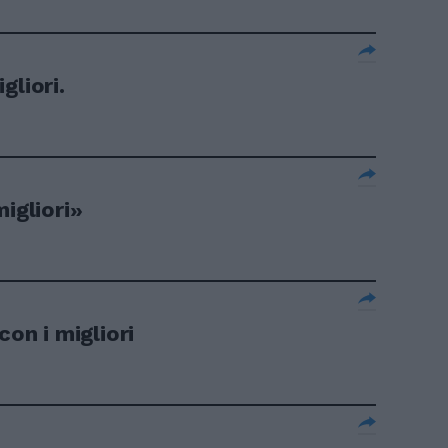
gliori.
igliori»
con i migliori