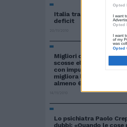
Opted 
Italia tra i migliori per l
I want 
deficit
Advertis
Opted 
20/11/2010
I want t
of my P
was col
Opted 
Migliori capacità di cal
scosse elettriche Stimol
con impulsi elettrici a b
migliora le capacità ma
almeno 6 mesi.
14/11/2010
Lo psichiatra Paolo Cre
dubbi: «Quando le cose