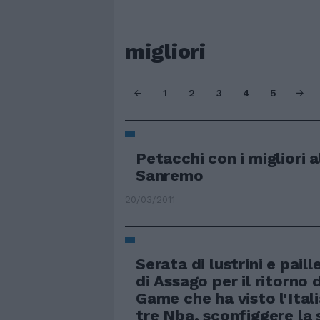
migliori
1
2
3
4
5
Petacchi con i migliori 
Sanremo
20/03/2011
Serata di lustrini e pail
di Assago per il ritorno d
Game che ha visto l'Itali
tre Nba, sconfiggere la 