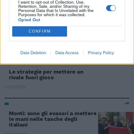
I want to opt-out of Collection, Use,
Retention, Sale, and/or Sharing of my
Personal Data that Is Unrelated with the
Purposes for which it was collected.
Sì, si può mettere in discussione
Opted Out
un allenatore che ha totalizzato
ben 124 punti in 72 partite di
CONFIRM
campionato.
29/01/2012
Data Deletion
Data Access
Privacy Policy
Le strategie per mettere un
rivale fuori gioco
22/01/2012
Monti: sono gli evasori a mettere
le mani nelle tasche degli
italiani