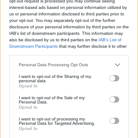
opt-out request is processed you may continue seeing
interest-based ads based on personal information utilized by
us or personal information disclosed to third parties prior to
your opt-out. You may separately opt-out of the further
«Fa bene il Governatore della
disclosure of your personal information by third parties on the
Banca d'Italia a mettere
IAB’s list of downstream participants. This information may
l'accento sul rischio di
also be disclosed by us to third parties on the
IAB’s List of
un'asfissia del credito.
Downstream Participants
that may further disclose it to other
19/02/2012
third parties.
Personal Data Processing Opt Outs
I want to opt-out of the Sharing of my
Roma: "Ora vinciamo"
personal data.
Opted In
05/02/2012
I want to opt-out of the Sale of my
Personal Data.
Opted In
Non mettere il loden al cavallo
I want to opt-out of processing my
Rai
Personal Data for Targeted Advertising.
Opted In
31/01/2012