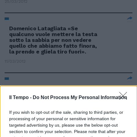
25/03/2012
Domenico Latagliata «Se
qualcuno vuole mettere la testa
sotto la sabbia per non vedere
quello che abbiamo fatto finora,
la prendo e gliela tiro fuori».
11/03/2012
NOMENTANA «Competenze in
comune» tra Luiss e Intesa
Il Tempo -
Do Not Process My Personal Information
Sanpaolo 5Luiss Guido Carli e
Intesa Sanpaolo hanno firmato
un accordo di collaborazione o
If you wish to opt-out of the sale, sharing to third parties, or
«Mettere in comune
processing of your personal or sensitive information for
competenze».
targeted advertising by us, please use the below opt-out
section to confirm your selection. Please note that after your
11/03/2012