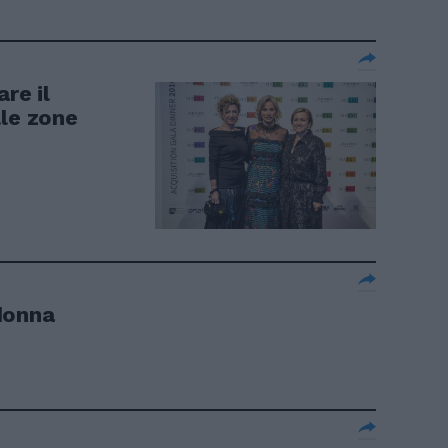
re il
lle zone
donna