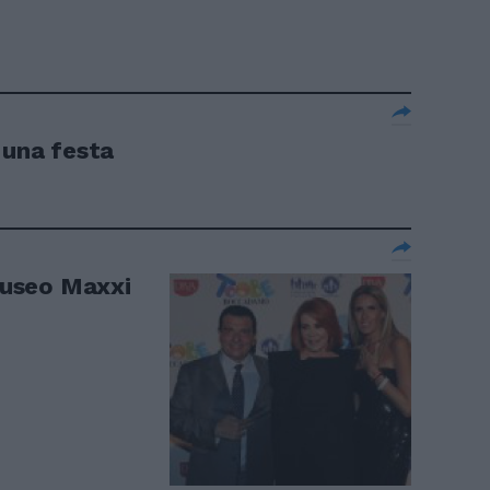
 una festa
useo Maxxi