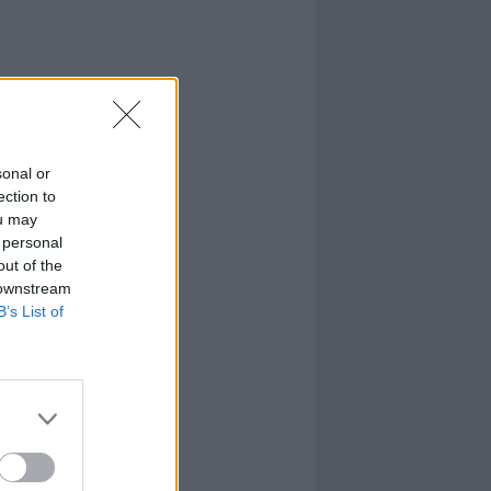
sonal or
ection to
ou may
 personal
out of the
 downstream
B’s List of