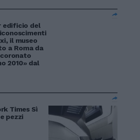
 edificio del
iconoscimenti
xi, il museo
ato a Roma da
ncoronato
nno 2010» dal
rk Times Sì
e pezzi