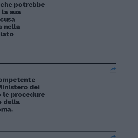
 che potrebbe
 la sua
ccusa
a nella
iato
competente
inistero dei
o le procedure
 della
oma.