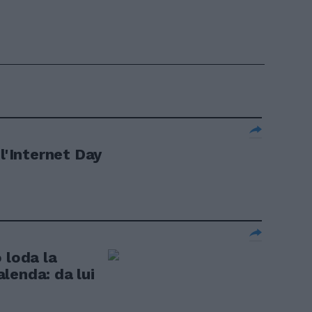
 l'Internet Day
 loda la
lenda: da lui