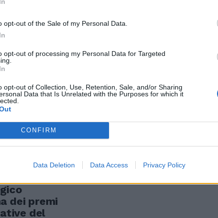
In
o opt-out of the Sale of my Personal Data.
In
to opt-out of processing my Personal Data for Targeted
co
ing.
In
o opt-out of Collection, Use, Retention, Sale, and/or Sharing
ersonal Data that Is Unrelated with the Purposes for which it
lected.
Out
 di Maxxi
CONFIRM
Data Deletion
Data Access
Privacy Policy
ing Bioeconomy
ogico
a dei premi
vative del