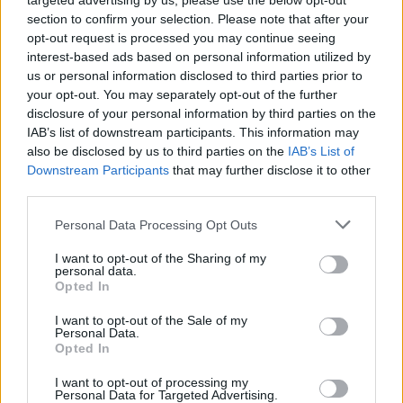
targeted advertising by us, please use the below opt-out
l'impresa ad Atene
section to confirm your selection. Please note that after your
21/11/2005
opt-out request is processed you may continue seeing
interest-based ads based on personal information utilized by
us or personal information disclosed to third parties prior to
your opt-out. You may separately opt-out of the further
disclosure of your personal information by third parties on the
Messina rinunciatario Felipe
rialza l'Udinese
IAB’s list of downstream participants. This information may
also be disclosed by us to third parties on the
IAB’s List of
19/11/2005
Downstream Participants
that may further disclose it to other
third parties.
Personal Data Processing Opt Outs
L'Udinese a Brema Cosmi lancia
la sfida «Alimentiamo il sogno»
I want to opt-out of the Sharing of my
personal data.
Opted In
01/11/2005
I want to opt-out of the Sale of my
Personal Data.
Opted In
Di Natale salva l'Udinese col
Werder
I want to opt-out of processing my
Personal Data for Targeted Advertising.