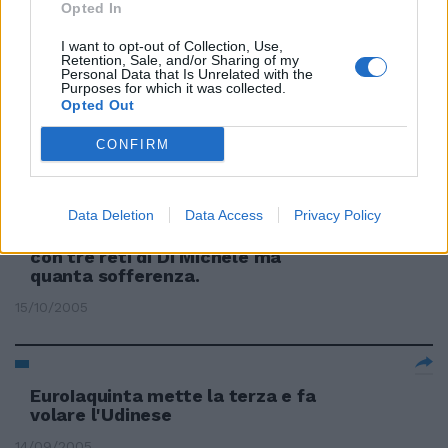
Opted In
18/10/2005
I want to opt-out of Collection, Use,
Retention, Sale, and/or Sharing of my
Personal Data that Is Unrelated with the
Purposes for which it was collected.
Iaquinta guida l'Udinese contro il
Opted Out
Werder Brema
CONFIRM
17/10/2005
Data Deletion
Data Access
Privacy Policy
SIENA — L'Udinese passa a Siena
con tre reti di Di Michele ma
quanta sofferenza.
15/10/2005
EuroIaquinta mette la terza e fa
volare l'Udinese
14/09/2005