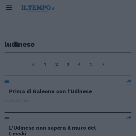
ludinese
1
2
3
4
5
Prima di Galeone con l'Udinese
21/03/2006
L'Udinese non supera il muro del
Levski