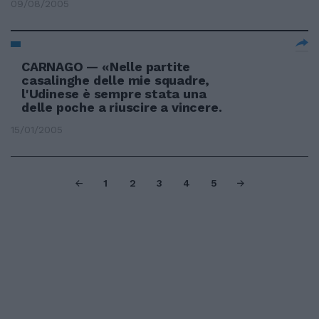
09/08/2005
CARNAGO — «Nelle partite
casalinghe delle mie squadre,
l'Udinese è sempre stata una
delle poche a riuscire a vincere.
15/01/2005
1
2
3
4
5