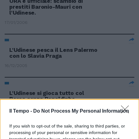
ORA è ufficiale: scambio di
prestiti Baronio-Mauri con
l'Udinese.
17/01/2006
L'Udinese pesca il Lens Palermo
con lo Slavia Praga
16/12/2005
L'Udinese si gioca tutto col
Barça senza Ronaldinho
06/12/2005
Il Tempo -
Do Not Process My Personal Information
If you wish to opt-out of the sale, sharing to third parties, or
processing of your personal or sensitive information for
L'Udinese di Cosmi cerca