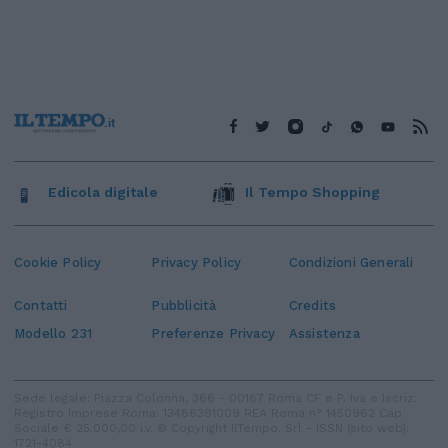
Edicola digitale
Il Tempo Shopping
Cookie Policy
Privacy Policy
Condizioni Generali
Contatti
Pubblicità
Credits
Modello 231
Preferenze Privacy
Assistenza
Sede legale: Piazza Colonna, 366 - 00187 Roma CF e P. Iva e Iscriz.
Registro Imprese Roma: 13486391009 REA Roma n° 1450962 Cap.
Sociale € 25.000,00 i.v. © Copyright IlTempo. Srl - ISSN (sito web):
1721-4084