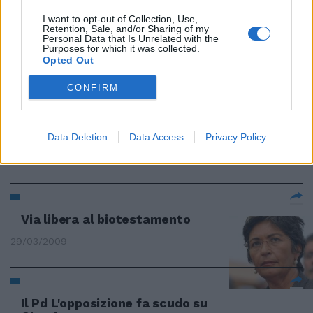
I want to opt-out of Collection, Use,
Retention, Sale, and/or Sharing of my
L'opposizione ringrazia
Personal Data that Is Unrelated with the
Purposes for which it was collected.
07/05/2009
Opted Out
CONFIRM
Dussin: «L'opposizione è fuori
dall'Europa»
Data Deletion
Data Access
Privacy Policy
06/05/2009
Via libera al biotestamento
29/03/2009
Il Pd L'opposizione fa scudo su