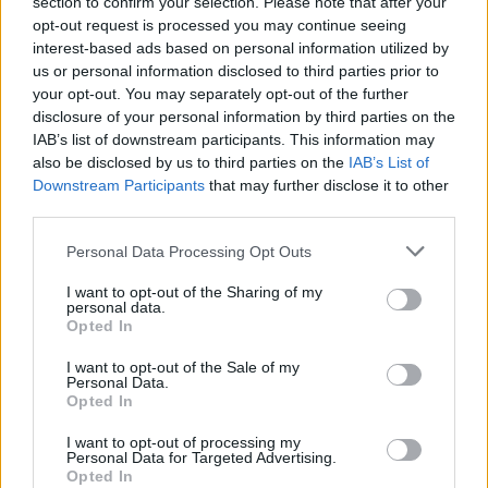
section to confirm your selection. Please note that after your
opt-out request is processed you may continue seeing
interest-based ads based on personal information utilized by
Silvio attacca il Tg3.
L'opposizione insorge: «Teme le
us or personal information disclosed to third parties prior to
critiche»
your opt-out. You may separately opt-out of the further
disclosure of your personal information by third parties on the
08/08/2009
IAB’s list of downstream participants. This information may
also be disclosed by us to third parties on the
IAB’s List of
Downstream Participants
that may further disclose it to other
third parties.
Bilancio, l'opposizione ha
presentato 30 mila
Personal Data Processing Opt Outs
emendamenti
I want to opt-out of the Sharing of my
04/08/2009
personal data.
Opted In
I want to opt-out of the Sale of my
Personal Data.
Tremonti: «L'Italia come gli Usa»
Opted In
Ma l'opposizione insorge
I want to opt-out of processing my
18/07/2009
Personal Data for Targeted Advertising.
Opted In