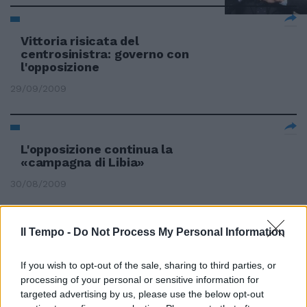
Vittoria risicata del
centrosinistra: governo con
l'opposizione
29/09/2009
L'opposizione continua la
«campagna di Libia»
30/08/2009
Il Tempo -
Do Not Process My Personal Information
Le Frecce tricolori volano in
Libia, l'opposizione attacca
If you wish to opt-out of the sale, sharing to third parties, or
30/08/2009
processing of your personal or sensitive information for
targeted advertising by us, please use the below opt-out