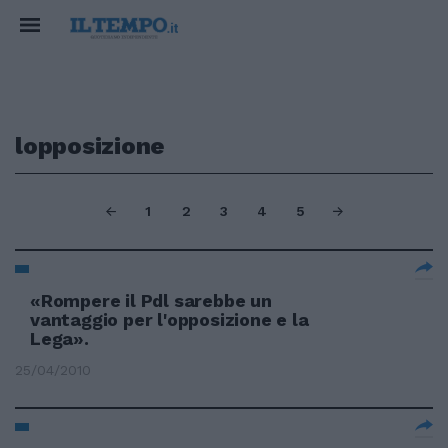
lopposizione
1
2
3
4
5
«Rompere il Pdl sarebbe un
vantaggio per l'opposizione e la
Lega».
25/04/2010