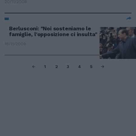
20/11/2008
Berlusconi: "Noi sosteniamo le
famiglie, l'opposizione ci insulta"
16/11/2008
1
2
3
4
5