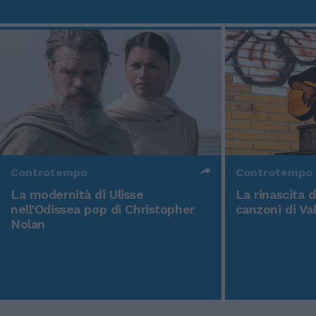
Controtempo
Controtempo
La modernità di Ulisse
La rinascita 
nell'Odissea pop di Christopher
canzoni di Va
Nolan