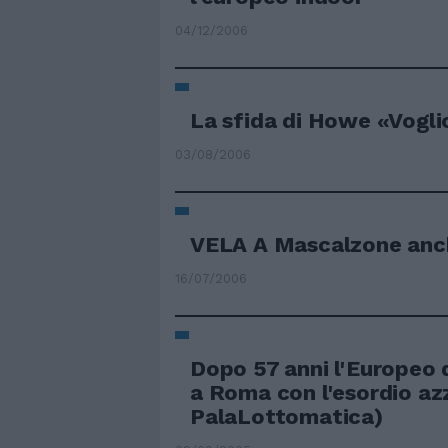
04/12/2006
La sfida di Howe «Vogli
03/08/2006
VELA A Mascalzone anc
16/07/2006
Dopo 57 anni l'Europeo d
a Roma con l'esordio azz
PalaLottomatica)