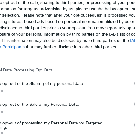
to opt-out of the sale, sharing to third parties, or processing of your per
formation for targeted advertising by us, please use the below opt-out s
r selection. Please note that after your opt-out request is processed y
eing interest-based ads based on personal information utilized by us or
disclosed to third parties prior to your opt-out. You may separately opt-
losure of your personal information by third parties on the IAB’s list of
con Spagna ed
. This information may also be disclosed by us to third parties on the
IA
u Hazè» di
Participants
that may further disclose it to other third parties.
te l'Europeo
Massimo
l Data Processing Opt Outs
o opt-out of the Sharing of my personal data.
In
o opt-out of the Sale of my Personal Data.
In
to opt-out of processing my Personal Data for Targeted
ing.
In