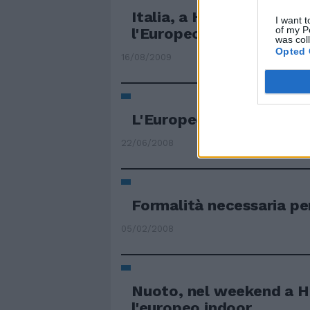
Italia, a Helsinki l'ultim
I want t
of my P
l'Europeo
was col
Opted 
16/08/2009
L'Europeo rimane streg
22/06/2008
Formalità necessaria pe
05/02/2008
Nuoto, nel weekend a He
l'europeo indoor