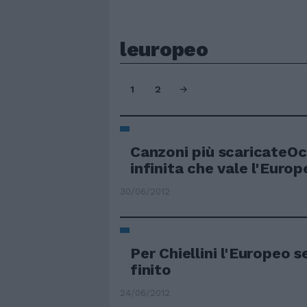
leuropeo
1
2
Canzoni più scaricateOc
infinita che vale l'Europ
30/06/2012
Per Chiellini l'Europeo 
finito
24/06/2012