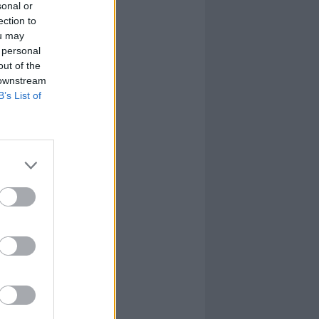
sonal or
ection to
ou may
 personal
out of the
 downstream
B’s List of