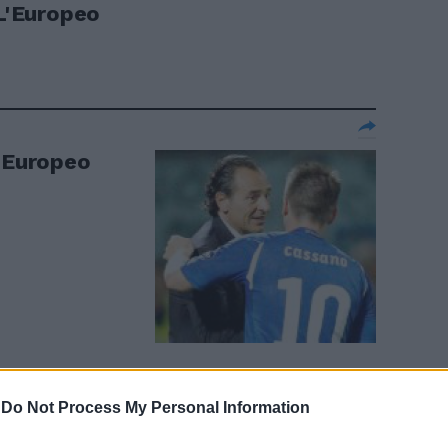
«L'Europeo
l'Europeo
-
Do Not Process My Personal Information
peo di fine