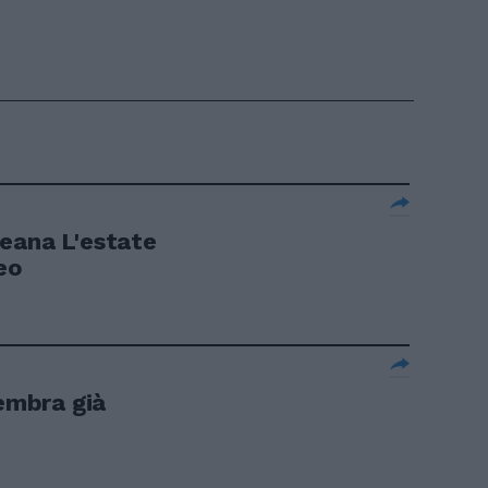
eana L'estate
eo
sembra già