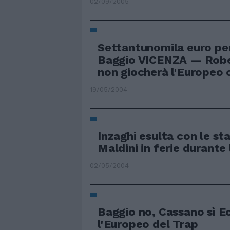
02/09/2005
Settantunomila euro per
Baggio VICENZA — Robe
non giocherà l'Europeo c
19/05/2004
Inzaghi esulta con le st
Maldini in ferie durante
02/05/2004
Baggio no, Cassano sì 
l'Europeo del Trap