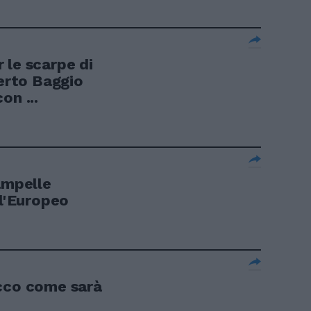
 le scarpe di
rto Baggio
on ...
ampelle
 l'Europeo
Ecco come sarà