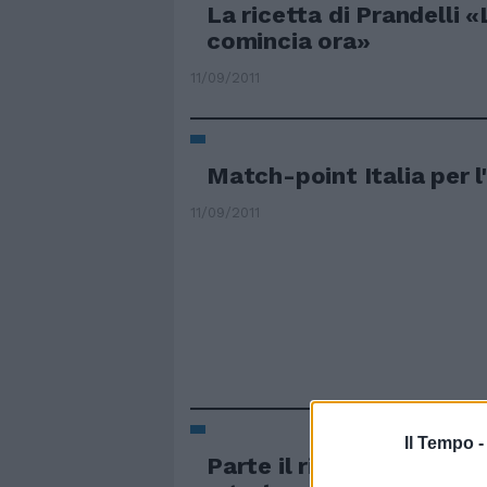
La ricetta di Prandelli 
comincia ora»
11/09/2011
Match-point Italia per 
11/09/2011
Il Tempo 
Parte il ritiro per l'Euro