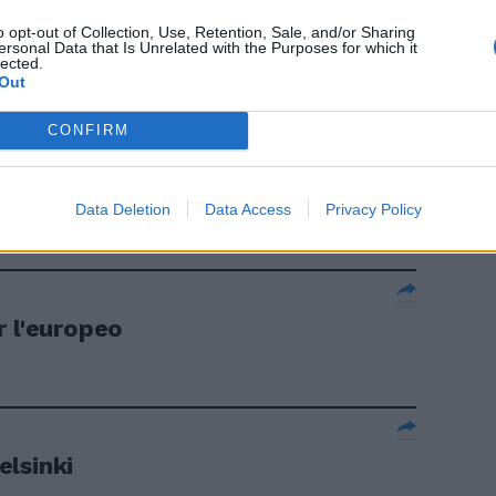
o treno per
o opt-out of Collection, Use, Retention, Sale, and/or Sharing
ersonal Data that Is Unrelated with the Purposes for which it
lected.
Out
CONFIRM
ato
Data Deletion
Data Access
Privacy Policy
r l'europeo
lsinki