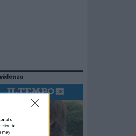
evidenza
sonal or
ection to
ou may