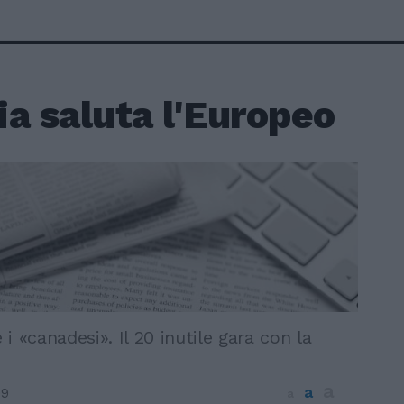
lia saluta l'Europeo
i «canadesi». Il 20 inutile gara con la
a
a
09
a