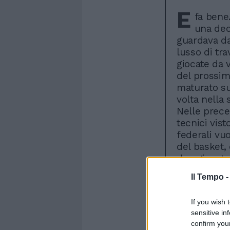
E
fa bene
una deci
guardava da
lusso di tra
giocate da 
del prossim
maturato su
volta nella 
Nelle prece
tecnici vist
federali vuo
del basket,
due giocato
loro presen
Il Tempo 
pochezza gi
qualificazio
If you wish 
problemino d
sensitive in
la Bulgaria.
confirm you
continental