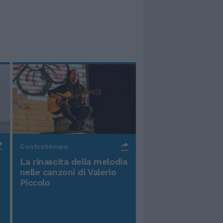
Controtempo
La rinascita della melodia
nelle canzoni di Valerio
Piccolo