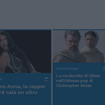
Controtempo
La modernità di Ulisse
po
nell'Odissea pop di
Christopher Nolan
o Anna, la rapper
rd cala un altro