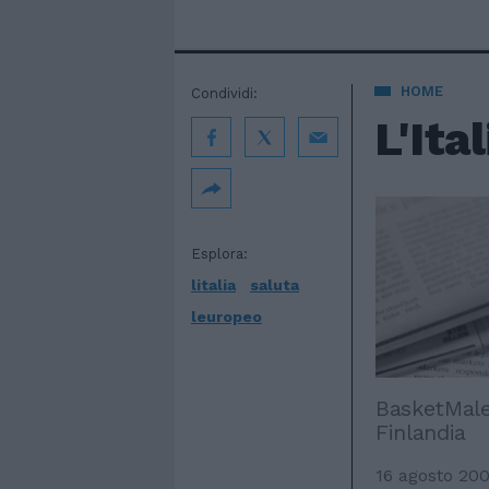
HOME
Condividi:
L'Ita
Esplora:
litalia
saluta
leuropeo
BasketMale 
Finlandia
16 agosto 20