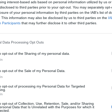
eing interest-based ads based on personal information utilized by us or
are i prossimi Mondiali di Turchia. La
disclosed to third parties prior to your opt-out. You may separately opt-
 monologo della Francia trascinata dal
losure of your personal information by third parties on the IAB’s list of
o di quel Tony Parker che ha dato una
. This information may also be disclosed by us to third parties on the
IA
Le
asket sul parquet, con sì e no un paio di
Participants
that may further disclose it to other third parties.
da
llenamento con il gruppo transalpino sulle
Rudy Giuliani a Come States?
Le
trando come e perché si diventa
Trump, Meloni e la strategia
americana
 Difficile credere che i presunti
l Data Processing Opt Outs
 di casa nostra, gonfi nella loro
, possano fare tesoro degli insegnamenti.
o opt-out of the Sharing of my personal data.
el francesino di gestire ritmi, dividersi
In
zione e gioco è stato la ciliegina sulla torta
o, quello dei blue, che comunque s'era
o opt-out of the Sale of my Personal Data.
all'appuntamento forte del +3 dell'andata.
In
vare in casa azzurra. Non certo Recalcati,
a fatto il suo tempo, e neppure le punte di
to opt-out of processing my Personal Data for Targeted
ing.
on Bargnani quasi nullo e Belinelli
In
i numeri ma deleterio in uno sport di
a carezza, di tenerezza, la meritano due
o opt-out of Collection, Use, Retention, Sale, and/or Sharing
ersonal Data that Is Unrelated with the Purposes for which it
ia guardia, Soragna e Mordente, che, con
lected.