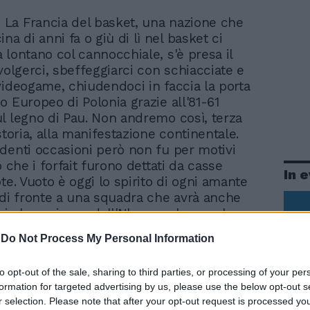
. La Francia del basket, una nazione che
na di anni fa o giù di lì nel basket ci
 lontano col cannocchiale, s'è presa il
volgerci, sbeffeggiarci con schiacciate e
videogame, chiudendoci in faccia la porta
o Europeo di Polonia grazie all'81-61
l legno di Pau. Non andremo così, terza
storia, alla manifestazione continentale.
denti occasioni però non fu per motivi
o che i forfait furono dettati da casse
In 
te. Vuoto è oggi lo spirito di ogni amante
 di fronte a una squadra che avrà anche
ri che arrivano dall'Nba ma che con la
za non hanno cambiato di nulla la
-
Do Not Process My Personal Information
à messa mostra nel girone di
ne culminato con l'ilare beffa, (ci fu un
to opt-out of the sale, sharing to third parties, or processing of your per
i differenza canestri mai chiarito...) con
formation for targeted advertising by us, please use the below opt-out s
 Così l'Azzurra non solo saluta il torneo
r selection. Please note that after your opt-out request is processed y
e che si giocherà in Polonia ma sa già di