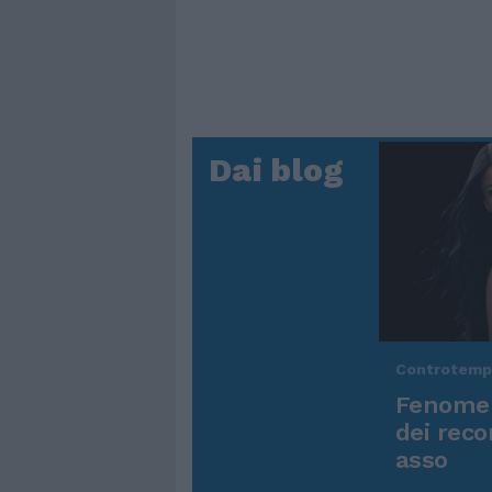
Dai blog
Controtem
Fenomen
dei reco
asso