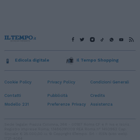
Edicola digitale
Il Tempo Shopping
Cookie Policy
Privacy Policy
Condizioni Generali
Contatti
Pubblicità
Credits
Modello 231
Preferenze Privacy
Assistenza
Sede legale: Piazza Colonna, 366 - 00187 Roma CF e P. Iva e Iscriz.
Registro Imprese Roma: 13486391009 REA Roma n° 1450962 Cap.
Sociale € 25.000,00 i.v. © Copyright IlTempo. Srl - ISSN (sito web):
1721-4084