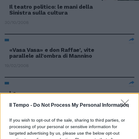
Il teatro politico: le mani della
Sinistra sulla cultura
30/10/2008
«Vasa Vasa» e don Raffae', vite
parallele all'ombra di Mannino
19/02/2008
Le ...
10/11/2007
Il Tempo -
Do Not Process My Personal Information
If you wish to opt-out of the sale, sharing to third parties, or
processing of your personal or sensitive information for
Diplomazie parallele
targeted advertising by us, please use the below opt-out