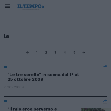
le
1
2
3
4
5
"Le tre sorelle" in scena dal 1° al
25 ottobre 2009
27/09/2009
"Il mio eroe perverso e