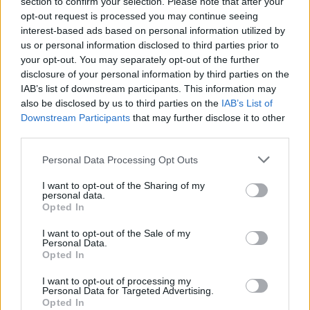
section to confirm your selection. Please note that after your
29/10/2006
opt-out request is processed you may continue seeing
interest-based ads based on personal information utilized by
us or personal information disclosed to third parties prior to
your opt-out. You may separately opt-out of the further
DUE interviste parallele.
disclosure of your personal information by third parties on the
05/08/2006
IAB’s list of downstream participants. This information may
also be disclosed by us to third parties on the
IAB’s List of
Downstream Participants
that may further disclose it to other
third parties.
TESSILE Intesa tra Washington e
Pechino sulle limitazioni
Personal Data Processing Opt Outs
all'export
I want to opt-out of the Sharing of my
08/11/2005
personal data.
Opted In
I want to opt-out of the Sale of my
Personal Data.
CALEFFI La società tessile
Opted In
ammessa alla quotazione a
Piazza Affari
I want to opt-out of processing my
Personal Data for Targeted Advertising.
Opted In
13/10/2005