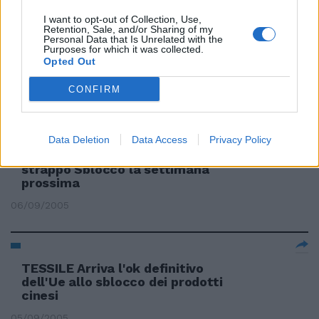
I want to opt-out of Collection, Use,
Retention, Sale, and/or Sharing of my
Personal Data that Is Unrelated with the
Purposes for which it was collected.
TESSILE Vertice a Palazzo Chigi
Opted Out
per tutelare i produttori italiani
CONFIRM
11/09/2005
Data Deletion
Data Access
Privacy Policy
TESSILE L'Europa ricuce lo
strappo Sblocco la settimana
prossima
06/09/2005
TESSILE Arriva l'ok definitivo
dell'Ue allo sblocco dei prodotti
cinesi
05/09/2005