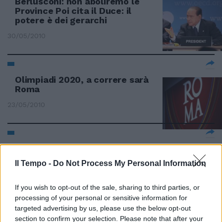
Berlusconi: non aboliremo le
Province Poi cita il Duce: il
potere è dei gerarchi
30/05/2010
Olimpiadi 2020, a correre sarà
Roma
23/05/2010
Il piano Ue-Fmi mette le ali alle
Borse
Il Tempo -
Do Not Process My Personal Information
15/05/2010
If you wish to opt-out of the sale, sharing to third parties, or
processing of your personal or sensitive information for
targeted advertising by us, please use the below opt-out
Silvio gela Fini con le sue parole
section to confirm your selection. Please note that after your