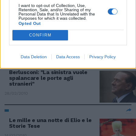
I want to opt-out of Collection, Use,
Retention, Sale, and/or Sharing of my
Personal Data that Is Unrelated with the
Purposes for which it was collected.
Opted Out
La Cei: scorretto cambiare le
regole Poi il dietrofront: nessuna
valutazione
CONFIRM
07/03/2010
Data Deletion
Data Access
Privacy Policy
Berlusconi: "La sinistra vuole
spalancare le porte agli
stranieri"
28/02/2010
Le mille e una notte di Elio e le
Storie Tese
14/02/2010