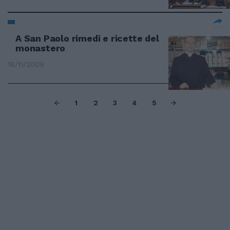
A San Paolo rimedi e ricette del
monastero
18/11/2009
1
2
3
4
5