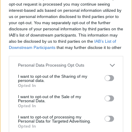
"Le correnti? Sono metastasi"
opt-out request is processed you may continue seeing
interest-based ads based on personal information utilized by
25/04/2010
us or personal information disclosed to third parties prior to
your opt-out. You may separately opt-out of the further
disclosure of your personal information by third parties on the
IAB’s list of downstream participants. This information may
Napolitano firma la legge sul
also be disclosed by us to third parties on the
IAB’s List of
legittimo impedimento
Downstream Participants
that may further disclose it to other
11/04/2010
third parties.
Personal Data Processing Opt Outs
I want to opt-out of the Sharing of my
Da Fini altolà sulle riforme
personal data.
Opted In
28/03/2010
I want to opt-out of the Sale of my
Personal Data.
Opted In
Elezioni amministrative: tutte le
I want to opt-out of processing my
sfide
Personal Data for Targeted Advertising.
Opted In
27/03/2010