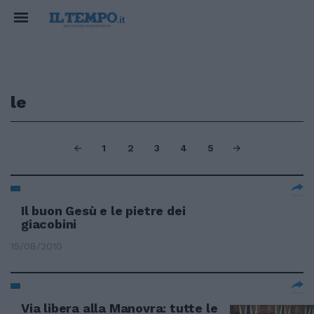
le
1
2
3
4
5
Il buon Gesù e le pietre dei
giacobini
15/08/2010
Via libera alla Manovra: tutte le