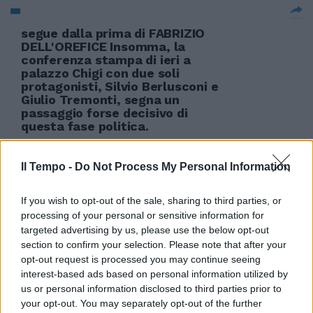
segue dalla prima di FABRIZIO
DELL'OREFICE Insomma, la
conferenza stampa di ieri a
palazzo Chigi con due soli
protagonisti, Silvio Berlusconi e
Giulio Tremonti, segna un
passaggio forse decisivo di
questa fase politica.
20/02/2011
Il Tempo -
Do Not Process My Personal Information
If you wish to opt-out of the sale, sharing to third parties, or
Addio Sandra: la moglie perfetta
processing of your personal or sensitive information for
torna dal suo Raimondo
targeted advertising by us, please use the below opt-out
section to confirm your selection. Please note that after your
26/09/2010
opt-out request is processed you may continue seeing
interest-based ads based on personal information utilized by
us or personal information disclosed to third parties prior to
your opt-out. You may separately opt-out of the further
Tutte favole