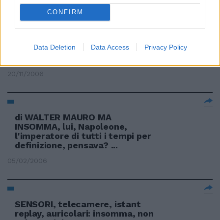
CONFIRM
di DAVIDE RONDONI E ADESSO?
Sì, insomma, adesso che
Data Deletion
Data Access
Privacy Policy
l'anziano leader comunista
diventato capo d'Italia ...
20/11/2006
di WALTER MAURO MA
INSOMMA, lui, Napoleone,
l'imperatore di tutti i tempi per
definizione, pensava? ...
05/02/2006
SENSORI, telecamere, istant
replay, auricolari: insomma, non