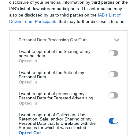
disclosure of your personal information by third parties on the
08/08/2010
IAB’s list of downstream participants. This information may
also be disclosed by us to third parties on the
IAB’s List of
Downstream Participants
that may further disclose it to other
third parties.
Baby pensioni ai politici, nonne
al lavoro
Personal Data Processing Opt Outs
11/07/2010
I want to opt-out of the Sharing of my
personal data.
Opted In
I want to opt-out of the Sale of my
Sei più grosso? Paghi il doppio
Personal Data.
sull'aereo
Opted In
06/12/2009
I want to opt-out of processing my
Personal Data for Targeted Advertising.
Opted In
I want to opt-out of Collection, Use,
La guerra alla Rai non ha senso
Retention, Sale, and/or Sharing of my
Personal Data that Is Unrelated with the
Purposes for which it was collected.
30/09/2009
Opted Out