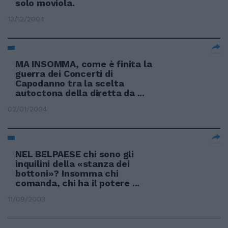
solo moviola.
13/12/2004
MA INSOMMA, come è finita la
guerra dei Concerti di
Capodanno tra la scelta
autoctona della diretta da ...
02/01/2004
NEL BELPAESE chi sono gli
inquilini della «stanza dei
bottoni»? Insomma chi
comanda, chi ha il potere ...
11/09/2003