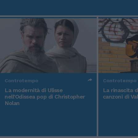
Controtempo
Controtempo
La modernità di Ulisse
La rinascita 
nell'Odissea pop di Christopher
canzoni di Va
Nolan