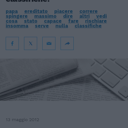
papa
ereditato
piacere
correre
spingere
massimo
dire
altri
vedi
cosa
stato
capace
fare
rischiare
insomma
serve
nulla
classifiche
13 maggio 2012